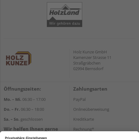
Holz Kunze GmbH
Kamenzer Strasse 11
Straßgräbchen
02994 Bernsdorf
Öffnungszeiten:
Zahlungsarten
Mo. – Mi.
06:30 – 17:00
PayPal
Do. – Fr.
06:30 – 18:00
Onlineüberweisung
Sa. – So.
geschlossen
Kreditkarte
Wir helfen Ihnen gerne
Rechnung*
weiter