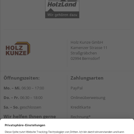
Holz Kunze GmbH
Kamenzer Strasse 11
Straßgräbchen
02994 Bernsdorf
Öffnungszeiten:
Zahlungsarten
Mo. – Mi.
06:30 – 17:00
PayPal
Do. – Fr.
06:30 – 18:00
Onlineüberweisung
Sa. – So.
geschlossen
Kreditkarte
Wir helfen Ihnen gerne
Rechnung*
weiter
*Bonität vorausgesetzt
Tel.:
+49 35723 23123
E-Mail:
info@holz-kunze.de