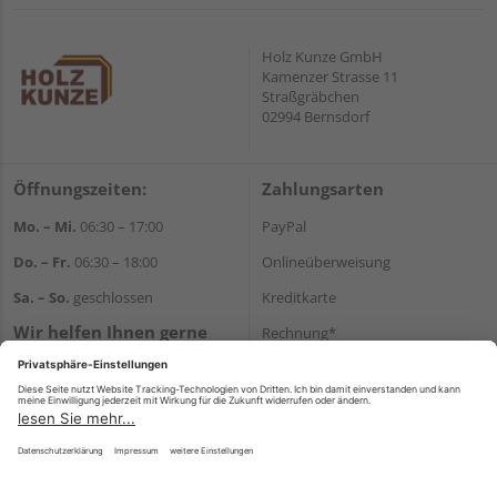
Holz Kunze GmbH
Kamenzer Strasse 11
Straßgräbchen
02994 Bernsdorf
Öffnungszeiten:
Zahlungsarten
Mo. – Mi.
06:30 – 17:00
PayPal
Do. – Fr.
06:30 – 18:00
Onlineüberweisung
Sa. – So.
geschlossen
Kreditkarte
Wir helfen Ihnen gerne
Rechnung*
weiter
*Bonität vorausgesetzt
Tel.:
+49 35723 23123
E-Mail:
info@holz-kunze.de
Versand
Versandkosten