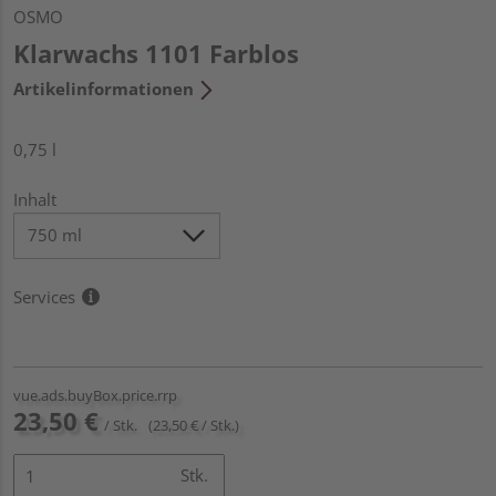
OSMO
Klarwachs 1101 Farblos
Artikelinformationen
0,75 l
Inhalt
Services
vue.ads.buyBox.price.rrp
23,50 €
/ Stk.
(23,50 € / Stk.)
Stk.