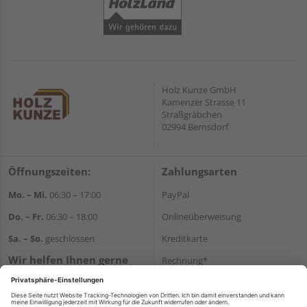
Holz Kunze GmbH
Kamenzer Strasse 11
Straßgräbchen
02994 Bernsdorf
Öffnungszeiten:
Zahlungsarten
Mo. – Mi.
06:30 – 17:00
PayPal
Do. – Fr.
06:30 – 18:00
Onlineüberweisung
Sa. – So.
geschlossen
Kreditkarte
Wir helfen Ihnen gerne
Rechnung*
weiter
*Bonität vorausgesetzt
Tel.:
+49 35723 23123
E-Mail:
info@holz-kunze.de
Versand