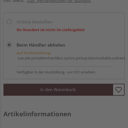
inkl. MwSt.
zzgl. Versandkosten für Stückgut
Online bestellen
Ihr Standort ist nicht im Liefergebiet
Beim Händler abholen
Auf Vorbestellung:
vue.ads.priceMerchantBox.option.pickup.laterAvailable.subtext
Verfügbar in der Ausstellung - vor Ort ansehen.
In den Warenkorb
Artikelinformationen