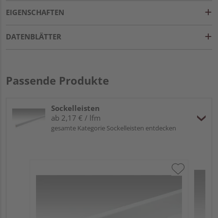
EIGENSCHAFTEN
DATENBLÄTTER
Passende Produkte
Sockelleisten
ab 2,17 € / lfm
gesamte Kategorie Sockelleisten entdecken
ME
Fu
32