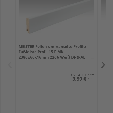
32
MEISTER Folien-ummantelte Profile
Fußleiste Profil 15 F MK
2380x60x16mm 2266 Weiß DF (RAL
9016)
UVP
4,00 €
/ lfm
3,59 €
/ lfm