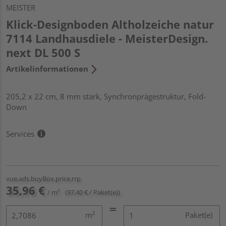
MEISTER
Klick-Designboden Altholzeiche natur
7114 Landhausdiele - MeisterDesign.
next DL 500 S
Artikelinformationen
205,2 x 22 cm, 8 mm stark, Synchronprägestruktur, Fold-
Down
Services
vue.ads.buyBox.price.rrp
35,96 €
/ m²
(97,40 € / Paket(e))
m²
Paket(e)