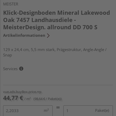
MEISTER
Klick-Designboden Mineral Lakewood
Oak 7457 Landhausdiele -
MeisterDesign. allround DD 700 S
Artikelinformationen
129 x 24,4 cm, 5,5 mm stark, Prägestruktur, Angle-Angle /
Snap
Services
vue.ads.buyBox.price.rrp
44,77 €
/ m²
(98,64 € / Paket(e))
m²
Paket(e)