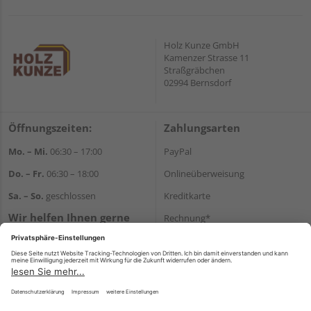
Holz Kunze GmbH
Kamenzer Strasse 11
Straßgräbchen
02994 Bernsdorf
Öffnungszeiten:
Zahlungsarten
Mo. – Mi.
06:30 – 17:00
PayPal
Do. – Fr.
06:30 – 18:00
Onlineüberweisung
Sa. – So.
geschlossen
Kreditkarte
Wir helfen Ihnen gerne
Rechnung*
weiter
*Bonität vorausgesetzt
Tel.:
+49 35723 23123
E-Mail:
info@holz-kunze.de
Versand
Versandkosten