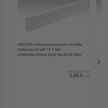
32
MEISTER Folien-ummantelte Profile
Fußleiste Profil 15 F MK
2380x60x16mm 2266 Weiß DF (RAL
9016)
UVP
4,00 €
/ lfm
3,59 €
/ lfm