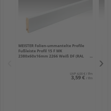
32
MEISTER Folien-ummantelte Profile
Fußleiste Profil 15 F MK
2380x60x16mm 2266 Weiß DF (RAL
9016)
UVP
4,00 €
/ lfm
3,59 €
/ lfm