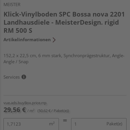
MEISTER
Klick-Vinylboden SPC Bossa nova 2201
Landhausdiele - MeisterDesign. rigid
RM 500 S
Artikelinformationen
152,2 x 22,5 cm, 6 mm stark, Synchronprägestruktur, Angle-
Angle / Snap
Services
vue.ads.buyBox.price.rrp
29,56 €
/ m²
(50,62 € / Paket(e))
m²
Paket(e)