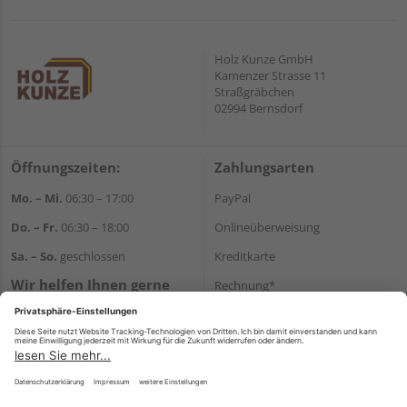
Holz Kunze GmbH
Kamenzer Strasse 11
Straßgräbchen
02994 Bernsdorf
Öffnungszeiten:
Zahlungsarten
Mo. – Mi.
06:30 – 17:00
PayPal
Do. – Fr.
06:30 – 18:00
Onlineüberweisung
Sa. – So.
geschlossen
Kreditkarte
Wir helfen Ihnen gerne
Rechnung*
weiter
*Bonität vorausgesetzt
Tel.:
+49 35723 23123
E-Mail:
info@holz-kunze.de
Versand
Versandkosten