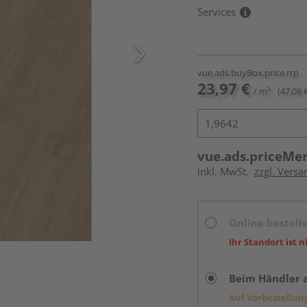
Services
vue.ads.buyBox.price.rrp
23,97 €
/ m²
(47,08 
vue.ads.priceMe
inkl. MwSt.
zzgl. Versa
Online bestell
Ihr Standort ist n
Beim Händler 
Auf Vorbestellun