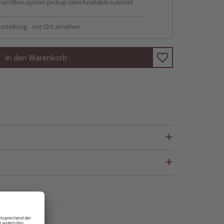
antBox.option.pickup.laterAvailable.subtext
sstellung - vor Ort ansehen.
In den Warenkorb