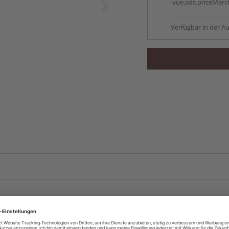
vue.ads.priceMerch
Verfügbar in der Au