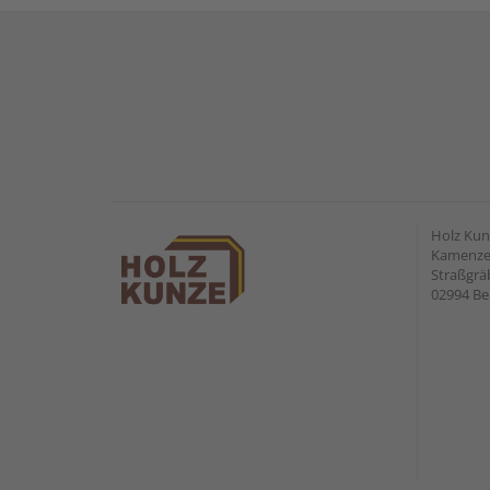
Holz Ku
Kamenzer
Straßgr
02994 Be