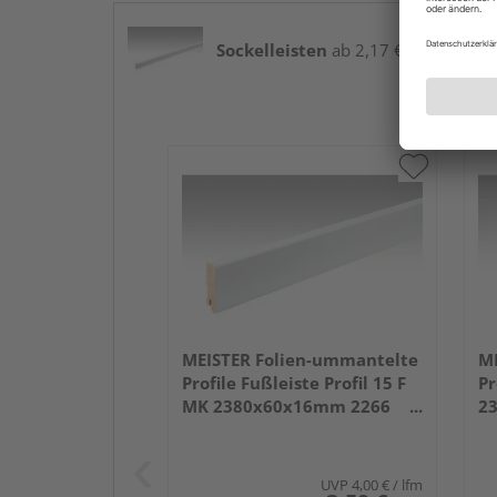
Sockelleisten
ab 2,17 € / lfm
MEISTER Folien-ummantelte
ME
Profile Fußleiste Profil 15 F
Pr
MK 2380x60x16mm 2266
2
Weiß DF (RAL 9016)
we
UVP
4,00 €
/ lfm