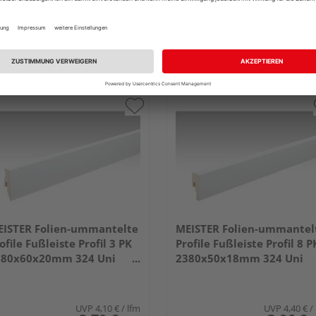
ISTER Folien-ummantelte
MEISTER Folien-ummantel
ofile Fußleiste Profil 3 PK
Profile Fußleiste Profil 8 P
380x60x20mm 324 Uni
2380x50x18mm 324 Uni
iß glänzend DF
weiß glänzend DF
UVP
4,10 €
/ lfm
UVP
4,40 €
/