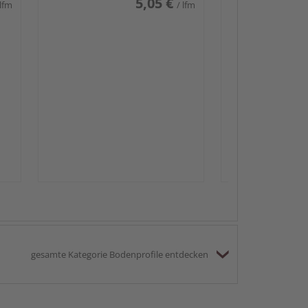
5,05 €
 lfm
/ lfm
Passendes Zube
Sockelleis
gesamte Kategorie Bodenprofile entdecken