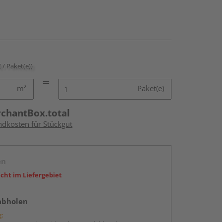
€ / Paket(e))
m²
Paket(e)
rchantBox.total
ndkosten für Stückgut
en
icht im Liefergebiet
abholen
g: