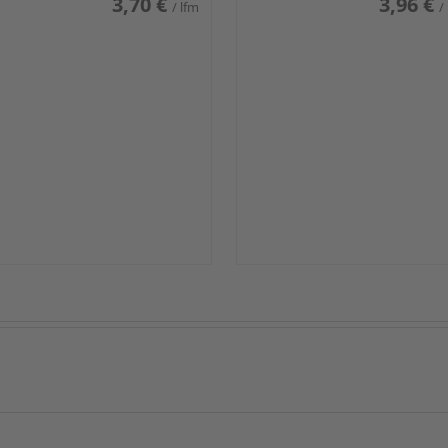
3,70 €
3,96 €
/ lfm
/