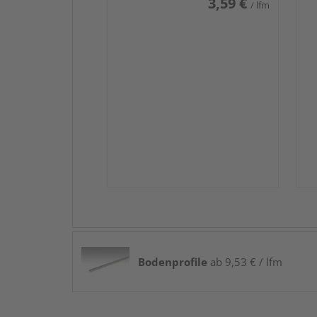
3,59 €
/ lfm
Bodenprofile
ab 9,53 € / lfm