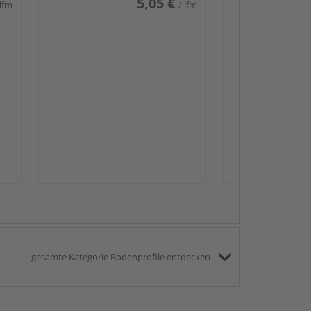
5,05 €
 lfm
/ lfm
Passendes Zube
Sockelleis
gesamte Kategorie Bodenprofile entdecken