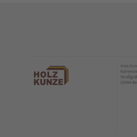
Holz Ku
Kamenzer
Straßgr
02994 Be