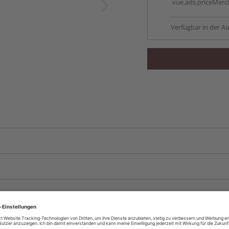
vue.ads.priceMerch
Verfügbar in der Au