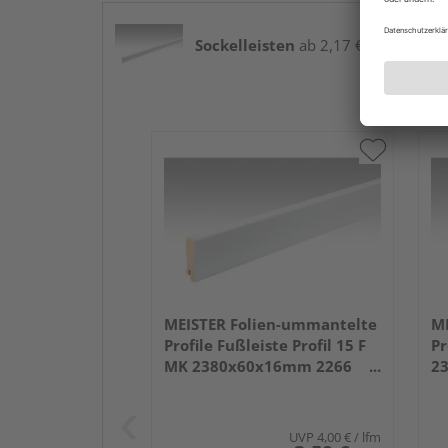
Sockelleisten
ab 2,17 € / lfm
MEISTER Folien-ummantelte
ME
Profile Fußleiste Profil 15 F
Pr
MK 2380x60x16mm 2266
2
Weiß DF (RAL 9016)
we
UVP
4,00 €
/ lfm