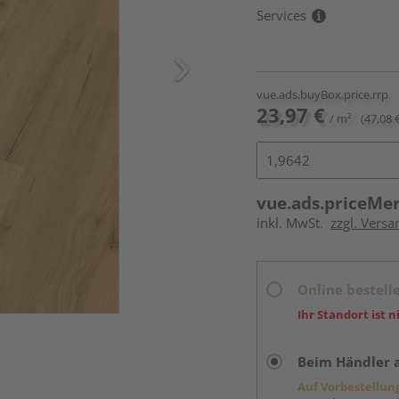
Services
vue.ads.buyBox.price.rrp
23,97 €
/ m²
(47,08 
vue.ads.priceMe
inkl. MwSt.
zzgl. Versa
Online bestell
Ihr Standort ist n
Beim Händler 
Auf Vorbestellun