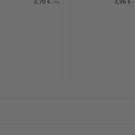
3,70 €
3,96 €
/ lfm
/