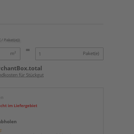
€ / Paket(e))
m²
Paket(e)
rchantBox.total
ndkosten für Stückgut
en
icht im Liefergebiet
abholen
g: