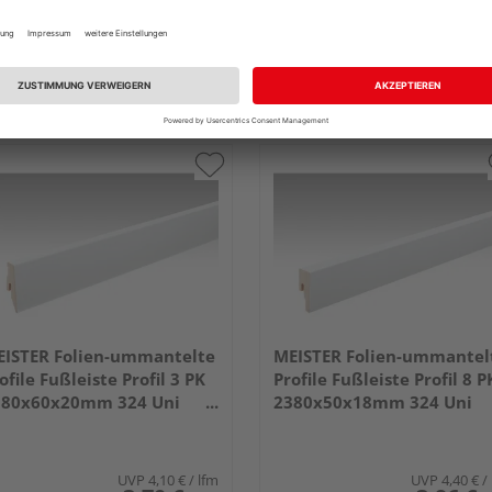
ISTER Folien-ummantelte
MEISTER Folien-ummantel
ofile Fußleiste Profil 3 PK
Profile Fußleiste Profil 8 P
380x60x20mm 324 Uni
2380x50x18mm 324 Uni
iß glänzend DF
weiß glänzend DF
UVP
4,10 €
/ lfm
UVP
4,40 €
/