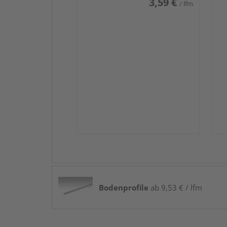
3,59 €
/ lfm
Bodenprofile
ab 9,53 € / lfm