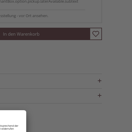
antBox.option.pickup.laterAvailable.subtext
sstellung - vor Ort ansehen.
In den Warenkorb