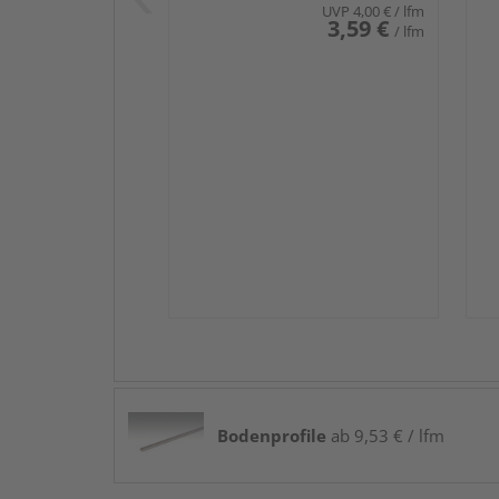
UVP
4,00 €
/ lfm
3,59 €
/ lfm
Bodenprofile
ab 9,53 € / lfm