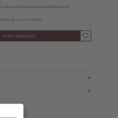
g:
antBox.option.pickup.laterAvailable.subtext
sstellung - vor Ort ansehen.
In den Warenkorb