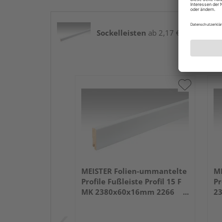
Sockelleisten
ab 2,17 € / lfm
MEISTER Folien-ummantelte
ME
Profile Fußleiste Profil 15 F
Pr
MK 2380x60x16mm 2266
2
Weiß DF (RAL 9016)
we