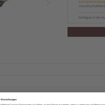
Auf Vorbestellun
vue.ads.priceMerch
Verfügbar in der Au