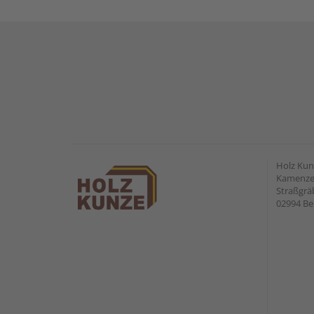
Holz Ku
Kamenzer
Straßgr
02994 Be