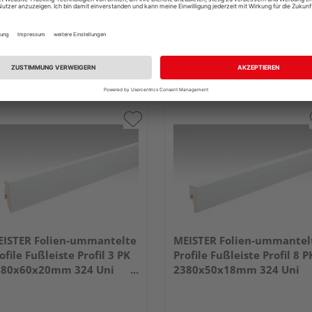
ISTER Folien-ummantelte
MEISTER Folien-ummantel
ofile Fußleiste Profil 3 PK
Profile Fußleiste Profil 8 P
380x60x20mm 324 Uni
2380x50x18mm 324 Uni
iß glänzend DF
weiß glänzend DF