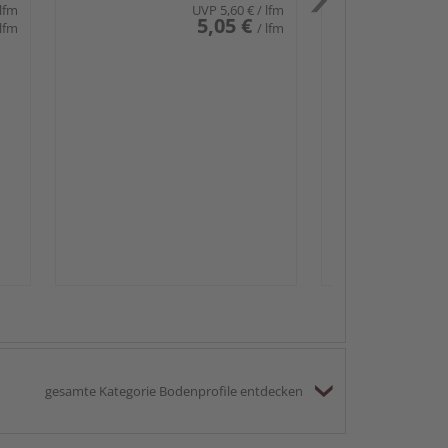
 lfm
UVP
5,60 €
/ lfm
5,05 €
 lfm
/ lfm
Passendes Zube
Sockelleis
gesamte Kategorie Bodenprofile entdecken