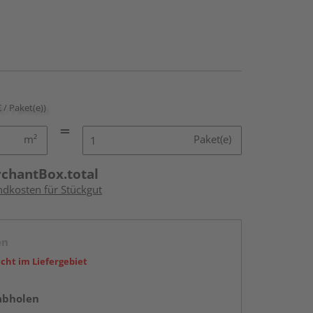
€ / Paket(e))
m²
Paket(e)
rchantBox.total
ndkosten für Stückgut
en
icht im Liefergebiet
abholen