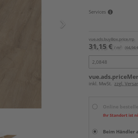
Services
vue.ads.buyBox.price.rrp
31,15 €
/ m²
(64,94 
vue.ads.priceMe
inkl. MwSt.
zzgl. Versa
Online bestell
Ihr Standort ist n
Beim Händler 