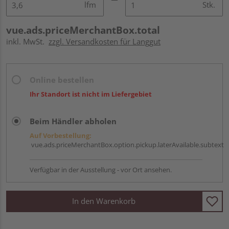
lfm
Stk.
vue.ads.priceMerchantBox.total
inkl. MwSt.
zzgl. Versandkosten für Langgut
Online bestellen
Ihr Standort ist nicht im Liefergebiet
Beim Händler abholen
Auf Vorbestellung:
vue.ads.priceMerchantBox.option.pickup.laterAvailable.subtext
Verfügbar in der Ausstellung - vor Ort ansehen.
In den Warenkorb