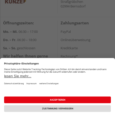
Straßgräbchen
02994 Bernsdorf
Öffnungszeiten:
Zahlungsarten
Mo. – Mi.
06:30 – 17:00
PayPal
Do. – Fr.
06:30 – 18:00
Onlineüberweisung
Sa. – So.
geschlossen
Kreditkarte
Wir helfen Ihnen gerne
Rechnung*
weiter
*Bonität vorausgesetzt
Tel.:
+49 35723 23123
E-Mail:
info@holz-kunze.de
Versand
Versandkosten
Impressum
AGB
Widerruf
Datenschutz
Reservierungsbedingungen
Vertrag widerrufen