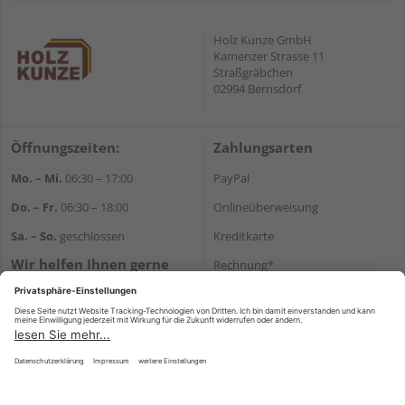
Holz Kunze GmbH
Kamenzer Strasse 11
Straßgräbchen
02994 Bernsdorf
Öffnungszeiten:
Zahlungsarten
Mo. – Mi.
06:30 – 17:00
PayPal
Do. – Fr.
06:30 – 18:00
Onlineüberweisung
Sa. – So.
geschlossen
Kreditkarte
Wir helfen Ihnen gerne
Rechnung*
weiter
*Bonität vorausgesetzt
Tel.:
+49 35723 23123
E-Mail:
info@holz-kunze.de
Versand
Versandkosten