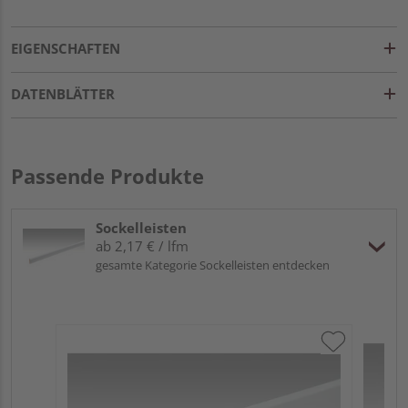
EIGENSCHAFTEN
DATENBLÄTTER
Passende Produkte
Sockelleisten
ab 2,17 € / lfm
gesamte Kategorie Sockelleisten entdecken
ME
Fu
32