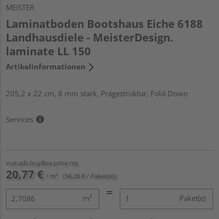
MEISTER
Laminatboden Bootshaus Eiche 6188
Landhausdiele - MeisterDesign.
laminate LL 150
Artikelinformationen
205,2 x 22 cm, 8 mm stark, Prägestruktur, Fold-Down
Services
vue.ads.buyBox.price.rrp
20,77 €
/ m²
(56,26 € / Paket(e))
m²
Paket(e)