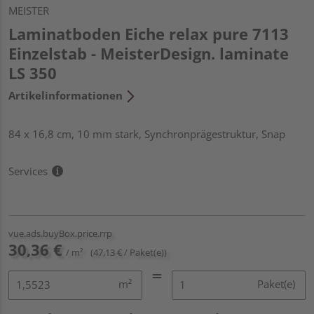
MEISTER
Laminatboden Eiche relax pure 7113
Einzelstab - MeisterDesign. laminate
LS 350
Artikelinformationen
84 x 16,8 cm, 10 mm stark, Synchronprägestruktur, Snap
Services
vue.ads.buyBox.price.rrp
30,36 €
/ m²
(47,13 € / Paket(e))
m²
Paket(e)