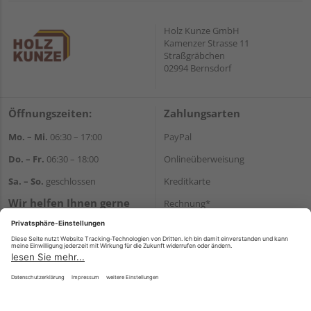
Holz Kunze GmbH
Kamenzer Strasse 11
Straßgräbchen
02994 Bernsdorf
Öffnungszeiten:
Zahlungsarten
Mo. – Mi.
06:30 – 17:00
PayPal
Do. – Fr.
06:30 – 18:00
Onlineüberweisung
Sa. – So.
geschlossen
Kreditkarte
Wir helfen Ihnen gerne
Rechnung*
weiter
*Bonität vorausgesetzt
Tel.:
+49 35723 23123
E-Mail:
info@holz-kunze.de
Versand
Versandkosten