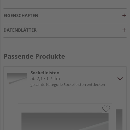
EIGENSCHAFTEN
DATENBLÄTTER
Passende Produkte
Sockelleisten
ab 2,17 € / lfm
gesamte Kategorie Sockelleisten entdecken
ME
Fu
32