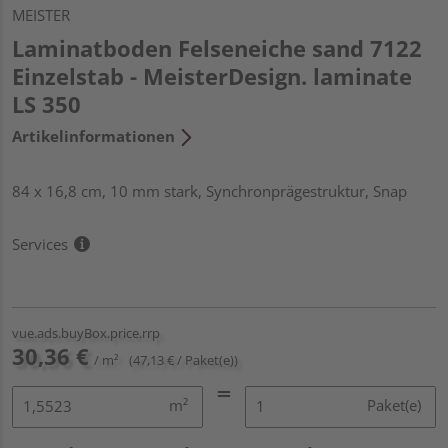
MEISTER
Laminatboden Felseneiche sand 7122
Einzelstab - MeisterDesign. laminate
LS 350
Artikelinformationen
84 x 16,8 cm, 10 mm stark, Synchronprägestruktur, Snap
Services
vue.ads.buyBox.price.rrp
30,36 €
/ m²
(47,13 € / Paket(e))
m²
Paket(e)