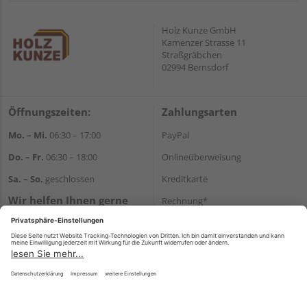
Holz Kunze GmbH
Kamenzer Strasse 11
Straßgräbchen
02994 Bernsdorf
Öffnungszeiten:
Zahlungsarten
Mo. – Mi.
06:30 – 17:00
PayPal
Do. – Fr.
06:30 – 18:00
Onlineüberweisung
Sa. – So.
geschlossen
Kreditkarte
Wir helfen Ihnen gerne
Rechnung*
weiter
*Bonität vorausgesetzt
Tel.:
+49 35723 23123
E-Mail:
info@holz-kunze.de
Versand
Versandkosten