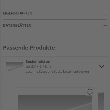
EIGENSCHAFTEN
DATENBLÄTTER
Passende Produkte
Sockelleisten
ab 2,17 € / lfm
gesamte Kategorie Sockelleisten entdecken
ME
Fu
32