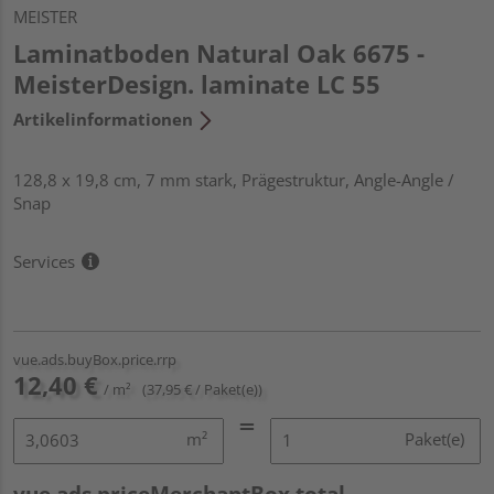
MEISTER
Laminatboden Natural Oak 6675 -
MeisterDesign. laminate LC 55
Artikelinformationen
128,8 x 19,8 cm, 7 mm stark, Prägestruktur, Angle-Angle /
Snap
Services
vue.ads.buyBox.price.rrp
12,40 €
/ m²
(37,95 € / Paket(e))
m²
Paket(e)
vue.ads.priceMerchantBox.total