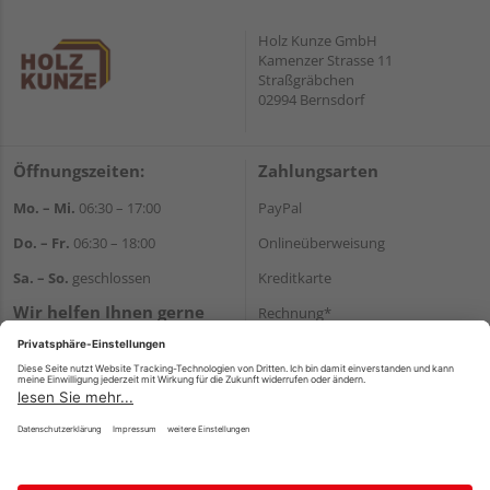
Holz Kunze GmbH
Kamenzer Strasse 11
Straßgräbchen
02994 Bernsdorf
Öffnungszeiten:
Zahlungsarten
Mo. – Mi.
06:30 – 17:00
PayPal
Do. – Fr.
06:30 – 18:00
Onlineüberweisung
Sa. – So.
geschlossen
Kreditkarte
Wir helfen Ihnen gerne
Rechnung*
weiter
*Bonität vorausgesetzt
Tel.:
+49 35723 23123
E-Mail:
info@holz-kunze.de
Versand
Versandkosten
Impressum
AGB
Widerruf
Datenschutz