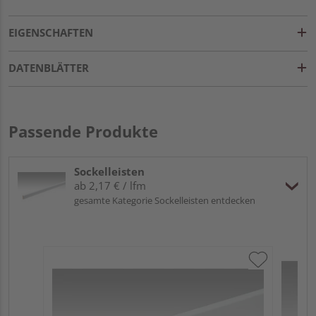
EIGENSCHAFTEN
DATENBLÄTTER
Passende Produkte
Sockelleisten
ab 2,17 € / lfm
gesamte Kategorie Sockelleisten entdecken
ME
Fu
32