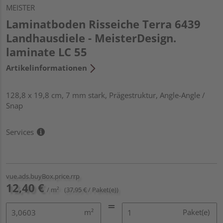
MEISTER
Laminatboden Risseiche Terra 6439
Landhausdiele - MeisterDesign.
laminate LC 55
Artikelinformationen
128,8 x 19,8 cm, 7 mm stark, Prägestruktur, Angle-Angle /
Snap
Services
vue.ads.buyBox.price.rrp
12,40 €
/ m²
(37,95 € / Paket(e))
m²
Paket(e)