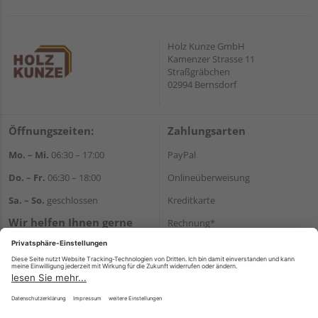
Holz Kunze GmbH
Kamenzer Strasse 11
Straßgräbchen
02994 Bernsdorf
Öffnungszeiten:
Zahlungsarten
Mo. – Mi.
06:30 – 17:00
PayPal
Do. – Fr.
06:30 – 18:00
Onlineüberweisung
Sa. – So.
geschlossen
Kreditkarte
Wir helfen Ihnen gerne
Rechnung*
weiter
*Bonität vorausgesetzt
Tel.:
+49 35723 23123
E-Mail:
info@holz-kunze.de
Versand
Versandkosten