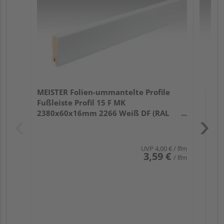
32
MEISTER Folien-ummantelte Profile
Fußleiste Profil 15 F MK
2380x60x16mm 2266 Weiß DF (RAL
9016)
UVP
4,00 €
/ lfm
3,59 €
/ lfm