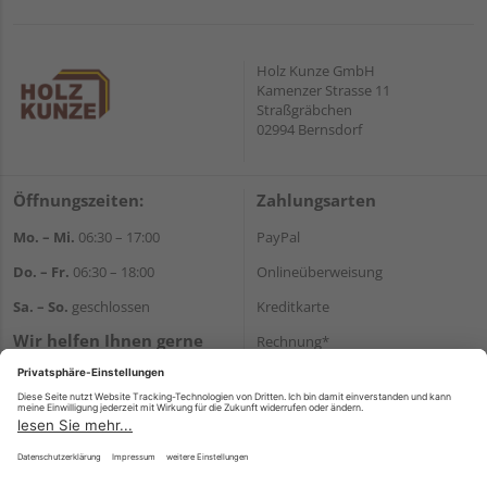
Holz Kunze GmbH
Kamenzer Strasse 11
Straßgräbchen
02994 Bernsdorf
Öffnungszeiten:
Zahlungsarten
Mo. – Mi.
06:30 – 17:00
PayPal
Do. – Fr.
06:30 – 18:00
Onlineüberweisung
Sa. – So.
geschlossen
Kreditkarte
Wir helfen Ihnen gerne
Rechnung*
weiter
*Bonität vorausgesetzt
Tel.:
+49 35723 23123
E-Mail:
info@holz-kunze.de
Versand
Versandkosten