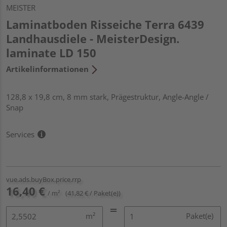
MEISTER
Laminatboden Risseiche Terra 6439
Landhausdiele - MeisterDesign.
laminate LD 150
Artikelinformationen
128,8 x 19,8 cm, 8 mm stark, Prägestruktur, Angle-Angle /
Snap
Services
vue.ads.buyBox.price.rrp
16,40 €
/ m²
(41,82 € / Paket(e))
m²
Paket(e)