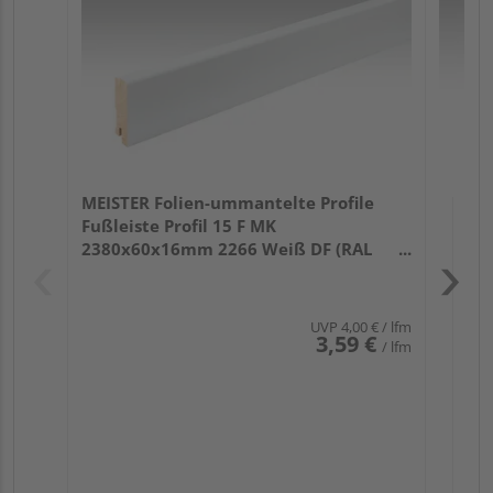
32
MEISTER Folien-ummantelte Profile
Fußleiste Profil 15 F MK
2380x60x16mm 2266 Weiß DF (RAL
9016)
UVP
4,00 €
/ lfm
3,59 €
/ lfm