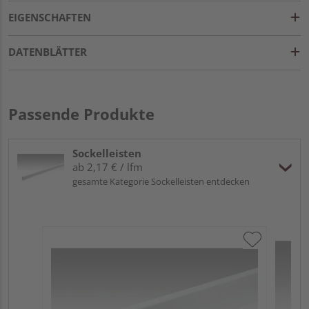
EIGENSCHAFTEN
DATENBLÄTTER
Passende Produkte
Sockelleisten
ab 2,17 € / lfm
gesamte Kategorie Sockelleisten entdecken
ME
Fu
32