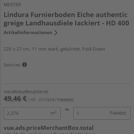
MEISTER
Lindura Furnierboden Eiche authentic
greige Landhausdiele lackiert - HD 400
Artikelinformationen
220 x 27 cm, 11 mm stark, gebürstet, Fold-Down
Services
vue.ads.buyBox.price.rrp
49,46 €
/ m²
(117,52 € / Paket(e))
m²
Paket(e)
vue.ads.priceMerchantBox.total