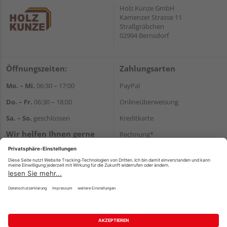
Holz Kunze GmbH
Kamenzer Strasse 11
Straßgräbchen
02994 Bernsdorf
Öffnungszeiten:
Zahlungsarten
Mo. – Mi.
06:30 – 17:00
PayPal
Do. – Fr.
06:30 – 18:00
Onlineüberweisung
Sa. – So.
geschlossen
Kreditkarte
Wir helfen Ihnen gerne
Rechnung*
weiter
*Bonität vorausgesetzt
Tel.:
+49 35723 23123
E-Mail:
info@holz-kunze.de
Versand
Versandkosten
Impressum
AGB
Widerruf
Datenschutz