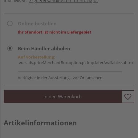
inkl. MwSt.
zzgl. Versandkosten für Stückgut
Online bestellen
Ihr Standort ist nicht im Liefergebiet
Beim Händler abholen
Auf Vorbestellung:
vue.ads.priceMerchantBox.option.pickup.laterAvailable.subtext
Verfügbar in der Ausstellung - vor Ort ansehen.
In den Warenkorb
Artikelinformationen