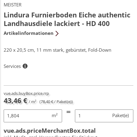
MEISTER
Lindura Furnierboden Eiche authentic
Landhausdiele lackiert - HD 400
Artikelinformationen
220 x 20,5 cm, 11 mm stark, gebürstet, Fold-Down
Services
vue.ads.buyBox.price.rrp
43,46 €
/ m²
(78,40 € / Paket(e))
m²
Paket(e)
vue.ads.priceMerchantBox.total