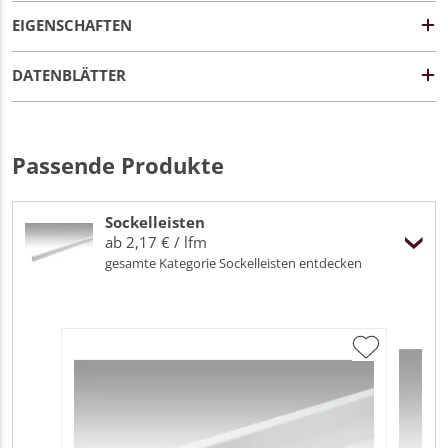
EIGENSCHAFTEN
DATENBLÄTTER
Passende Produkte
Sockelleisten
ab 2,17 € / lfm
gesamte Kategorie Sockelleisten entdecken
ME
Fu
32