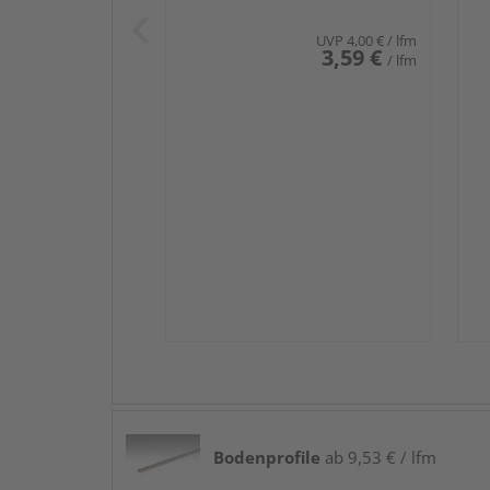
UVP
4,00 €
/ lfm
3,59 €
/ lfm
Bodenprofile
ab 9,53 € / lfm