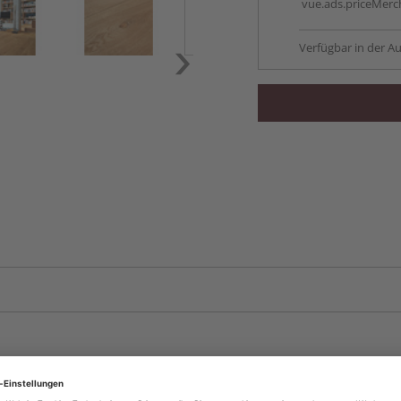
vue.ads.priceMerch
Verfügbar in der Au