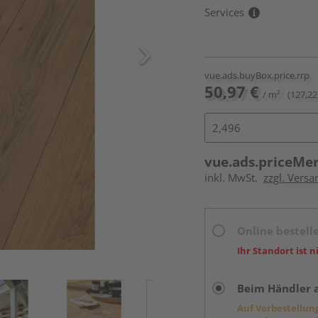
Services
vue.ads.buyBox.price.rrp
50,97 €
/ m²
(127,22
vue.ads.priceMe
inkl. MwSt.
zzgl. Vers
Online bestell
Ihr Standort ist n
Beim Händler 
Auf Vorbestellun