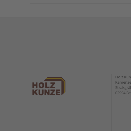
Holz Ku
Kamenzer
Straßgr
02994 Be