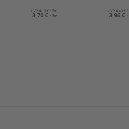
UVP
4,10 €
/ lfm
UVP
4,40 €
/
3,70 €
3,96 €
/ lfm
/