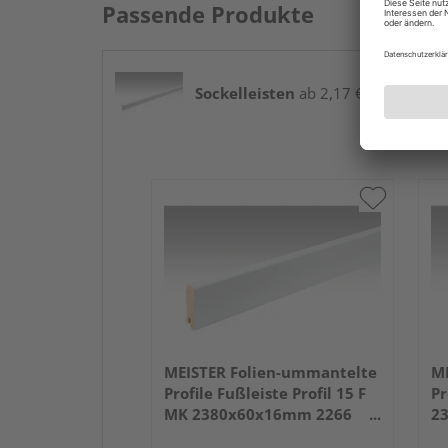
Passende Produkte
Sockelleisten
ab 2,17 € / lfm
MEISTER Folien-ummantelte
ME
Profile Fußleiste Profil 15 F
Pr
MK 2380x60x16mm 2266
2
Weiß DF (RAL 9016)
we