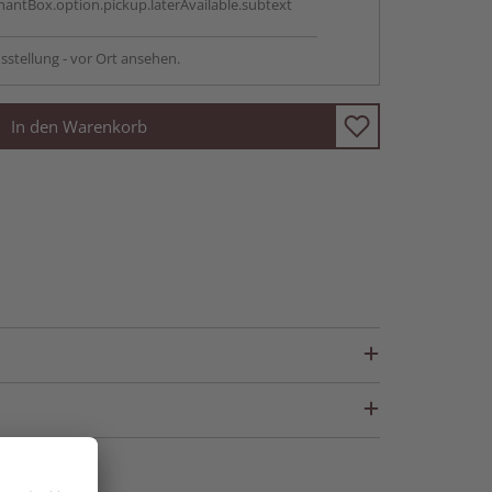
antBox.option.pickup.laterAvailable.subtext
sstellung - vor Ort ansehen.
In den Warenkorb