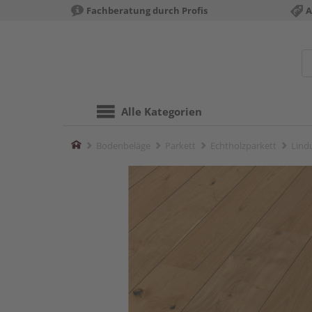
Fachberatung durch Profis
A
Alle Kategorien
Home
Bodenbeläge
Parkett
Echtholzparkett
Lind