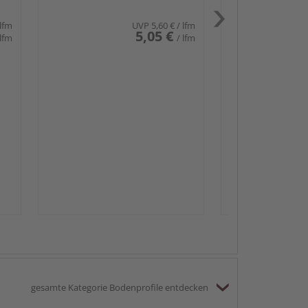
 lfm
UVP
5,60 €
/ lfm
5,05 €
 lfm
/ lfm
Passendes Zube
Sockelleis
gesamte Kategorie Bodenprofile entdecken