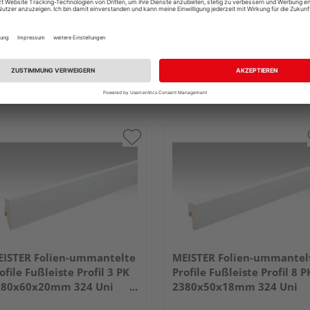
ISTER Folien-ummantelte
MEISTER Folien-ummantel
ofile Fußleiste Profil 3 PK
Profile Fußleiste Profil 8 P
380x60x20mm 324 Uni
2380x50x18mm 324 Uni
iß glänzend DF
weiß glänzend DF