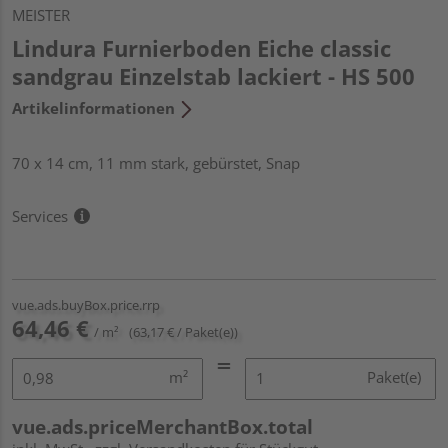
MEISTER
Lindura Furnierboden Eiche classic
sandgrau Einzelstab lackiert - HS 500
Artikelinformationen
70 x 14 cm, 11 mm stark, gebürstet, Snap
Services
vue.ads.buyBox.price.rrp
64,46 €
/ m²
(63,17 € / Paket(e))
m²
Paket(e)
vue.ads.priceMerchantBox.total