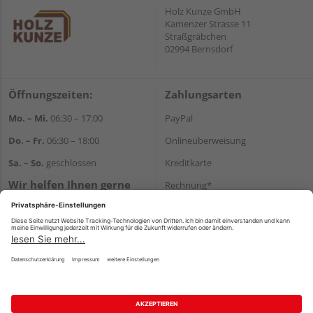
Holz Kunze GmbH
Kamenzer Strasse 11
Straßgräbchen
02994 Bernsdorf
Öffnungszeiten:
Zahlungsarten
Mo. – Mi.
06:30 – 17:00
PayPal
Do. – Fr.
06:30 – 18:00
Onlineüberweisung
Sa. – So.
geschlossen
Kreditkarte
Wir helfen Ihnen gerne
Rechnung*
weiter
*Bonität vorausgesetzt
Tel.:
+49 35723 23123
E-Mail:
info@holz-kunze.de
Versand
Versandkosten
Impressum
AGB
Widerruf
Datenschutz