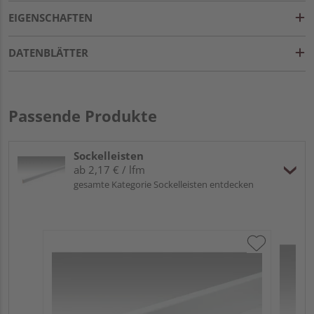
EIGENSCHAFTEN
DATENBLÄTTER
Passende Produkte
Sockelleisten
ab 2,17 € / lfm
gesamte Kategorie Sockelleisten entdecken
ME
Fu
32