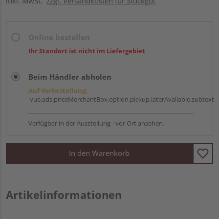
inkl. MwSt.
zzgl. Versandkosten für Stückgut
Online bestellen
Ihr Standort ist nicht im Liefergebiet
Beim Händler abholen
Auf Vorbestellung:
vue.ads.priceMerchantBox.option.pickup.laterAvailable.subtext
Verfügbar in der Ausstellung - vor Ort ansehen.
In den Warenkorb
Artikelinformationen