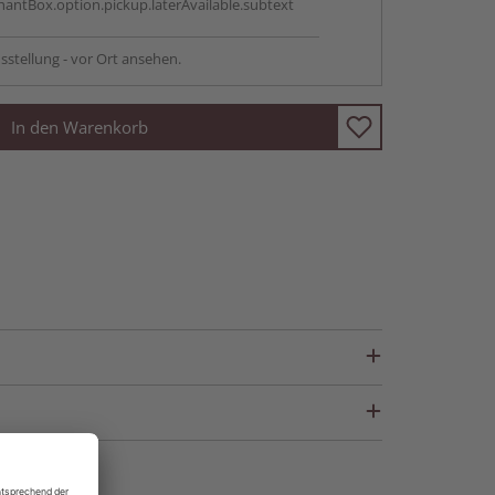
antBox.option.pickup.laterAvailable.subtext
sstellung - vor Ort ansehen.
In den Warenkorb