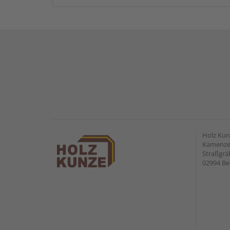
Holz Ku
Kamenzer
Straßgr
02994 Be