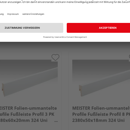
ISTER Folien-ummantelte
MEISTER Folien-ummantel
ofile Fußleiste Profil 3 PK
Profile Fußleiste Profil 8 P
380x60x20mm 324 Uni
2380x50x18mm 324 Uni
iß glänzend DF
weiß glänzend DF