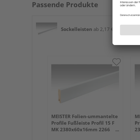
Passende Produkte
Sockelleisten
ab 2,17 € / lfm
MEISTER Folien-ummantelte
ME
Profile Fußleiste Profil 15 F
Pr
MK 2380x60x16mm 2266
2
Weiß DF (RAL 9016)
we