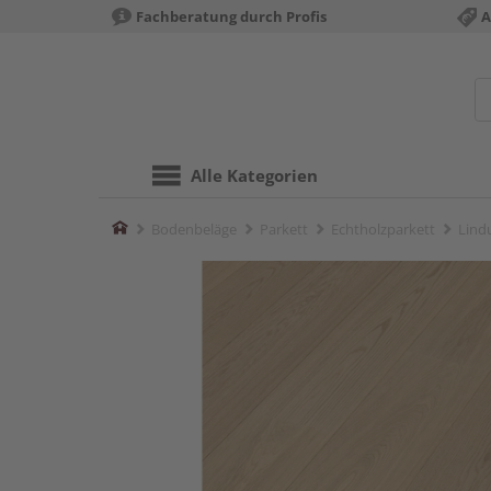
Fachberatung durch Profis
A
Alle Kategorien
Home
Bodenbeläge
Parkett
Echtholzparkett
Lind