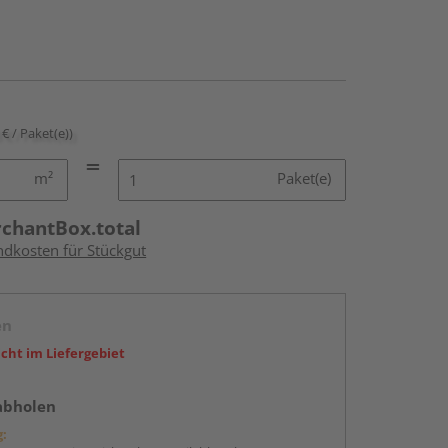
 € / Paket(e))
m²
Paket(e)
rchantBox.total
ndkosten für Stückgut
en
icht im Liefergebiet
abholen
g: