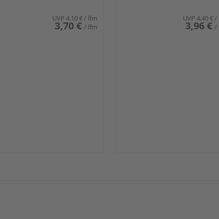
UVP
4,10 €
/ lfm
UVP
4,40 €
/
3,70 €
3,96 €
/ lfm
/