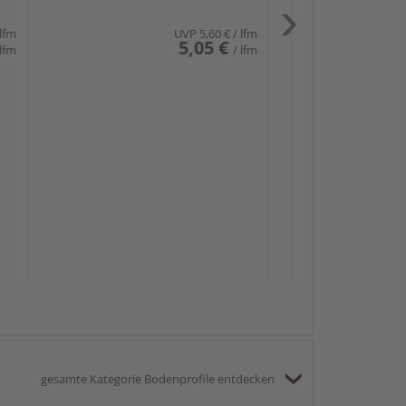
 lfm
UVP
5,60 €
/ lfm
5,05 €
 lfm
/ lfm
Passendes Zube
Sockelleis
gesamte Kategorie Bodenprofile entdecken