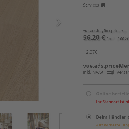
Services
vue.ads.buyBox.price.rrp
56,20 €
/ m²
(133,53
vue.ads.priceMe
inkl. MwSt.
zzgl. Versa
Online bestell
Ihr Standort ist n
Beim Händler 
Auf Vorbestellun