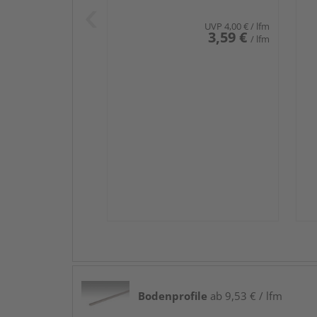
UVP
4,00 €
/ lfm
3,59 €
/ lfm
Bodenprofile
ab 9,53 € / lfm