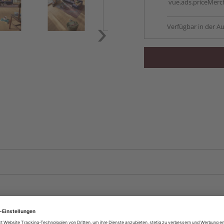
vue.ads.priceMerch
Verfügbar in der Au