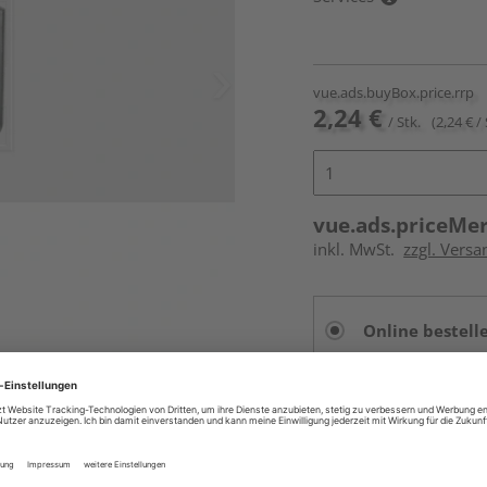
vue.ads.buyBox.price.rrp
2,24 €
/ Stk.
(2,24 € / 
vue.ads.priceMe
inkl. MwSt.
zzgl. Versa
Online bestell
Auf Lager:
vue.ads.priceMerch
Beim Händler 
Auf Lager:
Abholu