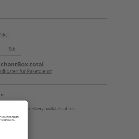
Stk.)
Stk.
rchantBox.total
ndkosten für Paketdienst
en
antBox.option.delivery.available.subtext
abholen
ng möglich