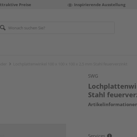
ttraktive Preise
Inspirierende Ausstellung
nder
Lochplattenwinkel 100 x 100 x 100 x 2,5 mm Stahl feuerverzinkt
SWG
Lochplattenwi
Stahl feuerver
Artikelinformatione
Services