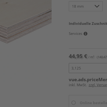
Individuelle Zuschnit
Services
44,95 €
/ m²
(140,47 
vue.ads.priceMe
inkl. MwSt.
zzgl. Vers
Online bestell