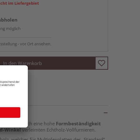
icht im Liefergebiet
abholen
ng möglich
sstellung - vor Ort ansehen.
In den Warenkorb
n sie sich durch eine hohe
Formbeständigkeit
ad-Winkel
verleimten Echtholz-Vollfurnieren.
olz, welches für Multiplexplatten der „Standard“