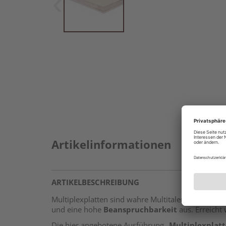
Artikelinformationen
ARTIKELBESCHREIBUNG
Multiplexplatten sind wahre Multitalente unter de
und eine hohe
Beanspruchbarkeit
aus. Erreicht
Die hier angebotene Ausführung „
Multiplexplatt