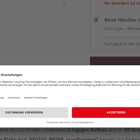
Ihr Standort ist n
Beim Händler 
Auf Lager:
Abholu
Verfügbar in der Au
n Plattenwerkstoffen. Durch ihre besondere Konstruktion zeichne
 wird das durch den mindestens
5-lagigen Aufbau
aus im
90 Gr
e Birke d+d, BFU100, BB/BB, querfurniert“
besteht aus Birkenh