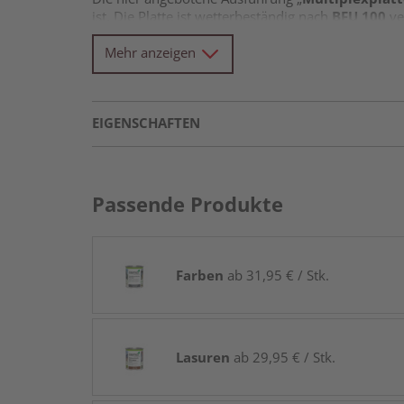
ist. Die Platte ist wetterbeständig nach
BFU 100
ve
ist eine gesonderte Imprägnierung erforderlich.
Mehr anzeigen
BB/BB
steht für die Furnierqualität in der Qualitä
gespachtelte Äste) erlaubt, aber auch kleinere Ris
Querfurniert
bedeutet, dass die Holz-Wuchsrichtu
EIGENSCHAFTEN
Passende Produkte
Farben
ab 31,95 € / Stk.
Lasuren
ab 29,95 € / Stk.