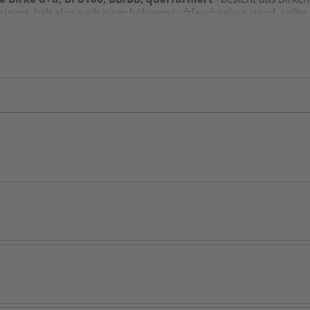
rleimt, hält also auch einer höheren Luftfeuchtigkeit stand, sollt
t BB/BB, also primär für die optische Beschaffenheit der Ober- un
se, Verfärbungen und Kittstellen. Es handelt sich bei BB/BB um ein
ng des Deckfurniers quer zur längeren Seite der Platte ausgericht