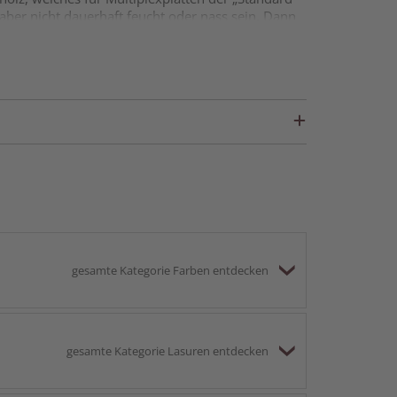
e aber nicht dauerhaft feucht oder nass sein. Dann
d Unterseite der Platte. Bei BB/BB sind Äste (auch
e sehr verbreitete Variante.
et ist.
gesamte Kategorie Farben entdecken
gesamte Kategorie Lasuren entdecken