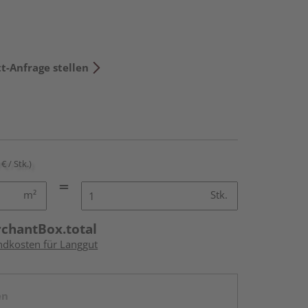
t-Anfrage stellen
€ / Stk.)
m²
Stk.
rchantBox.total
andkosten für Langgut
en