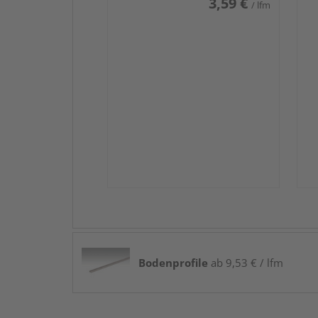
3,59 €
/ lfm
Bodenprofile
ab 9,53 € / lfm