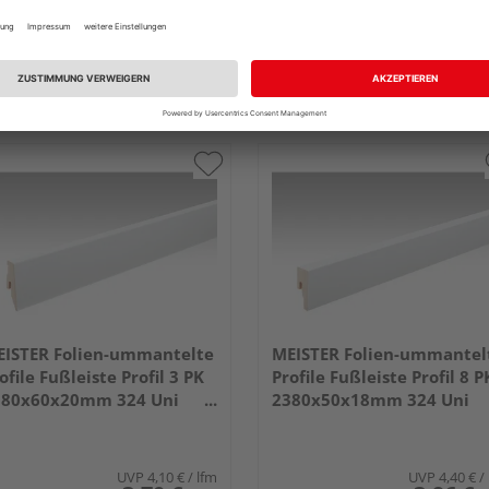
ISTER Folien-ummantelte
MEISTER Folien-ummantel
ofile Fußleiste Profil 3 PK
Profile Fußleiste Profil 8 P
380x60x20mm 324 Uni
2380x50x18mm 324 Uni
iß glänzend DF
weiß glänzend DF
UVP
4,10 €
/ lfm
UVP
4,40 €
/