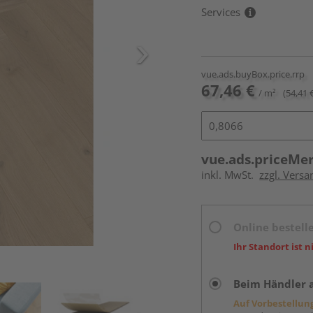
Services
vue.ads.buyBox.price.rrp
67,46 €
/ m²
(54,41 
vue.ads.priceMe
inkl. MwSt.
zzgl. Versa
Online bestell
Ihr Standort ist n
Beim Händler 
Auf Vorbestellun