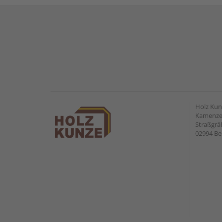
Holz Ku
Kamenzer
Straßgr
02994 Be