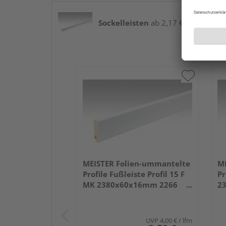
Sockelleisten
ab 2,17 € / lfm
MEISTER Folien-ummantelte
ME
Profile Fußleiste Profil 15 F
Pr
MK 2380x60x16mm 2266
2
Weiß DF (RAL 9016)
we
UVP
4,00 €
/ lfm