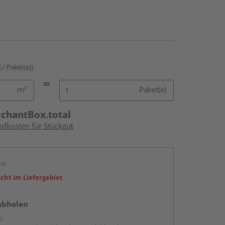
€ / Paket(e))
m²
Paket(e)
rchantBox.total
ndkosten für Stückgut
en
icht im Liefergebiet
abholen
g: