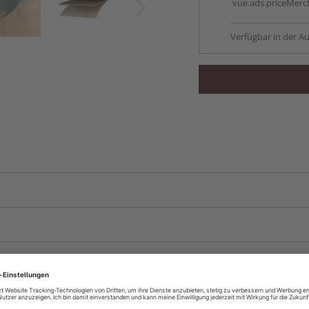
vue.ads.priceMerch
Verfügbar in der Au