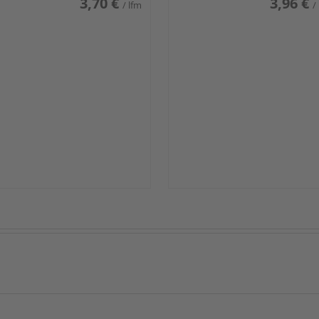
3,70 €
3,96 €
/ lfm
/