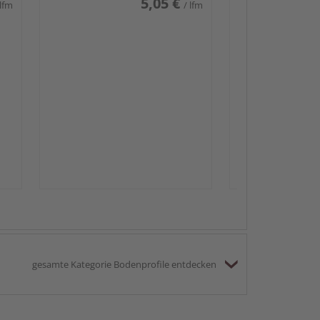
5,05 €
 lfm
/ lfm
Passendes Zube
Sockelleis
gesamte Kategorie Bodenprofile entdecken