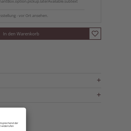
antBox.option.pickup.laterAvailable.subtext
sstellung - vor Ort ansehen.
In den Warenkorb