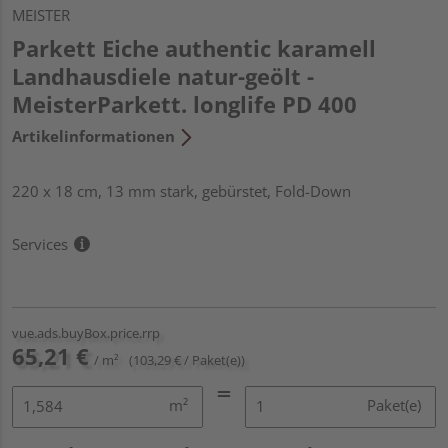
MEISTER
Parkett Eiche authentic karamell
Landhausdiele natur-geölt -
MeisterParkett. longlife PD 400
Artikelinformationen
220 x 18 cm, 13 mm stark, gebürstet, Fold-Down
Services
vue.ads.buyBox.price.rrp
65,21 €
/ m²
(103,29 € / Paket(e))
m²
Paket(e)