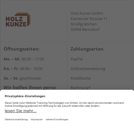
Holz Kunze GmbH
Kamenzer Strasse 11
Straßgräbchen
02994 Bernsdorf
Öffnungszeiten:
Zahlungsarten
Mo. – Mi.
06:30 – 17:00
PayPal
Do. – Fr.
06:30 – 18:00
Onlineüberweisung
Sa. – So.
geschlossen
Kreditkarte
Wir helfen Ihnen gerne
Rechnung*
weiter
*Bonität vorausgesetzt
Tel.:
+49 35723 23123
E-Mail:
info@holz-kunze.de
Versand
Versandkosten