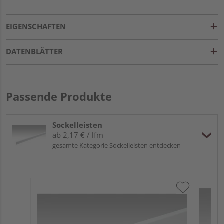
EIGENSCHAFTEN
DATENBLÄTTER
Passende Produkte
Sockelleisten
ab 2,17 € / lfm
gesamte Kategorie Sockelleisten entdecken
ME
Fu
32