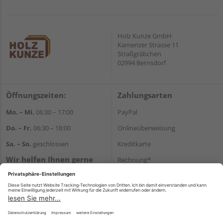
Holz Kunze GmbH
Kamenzer Strasse 11
Straßgräbchen
02994 Bernsdorf
Öffnungszeiten:
Zahlungsarten
Mo. – Mi.
06:30 – 17:00
PayPal
Do. – Fr.
06:30 – 18:00
Onlineüberweisung
Sa. – So.
geschlossen
Kreditkarte
Wir helfen Ihnen gerne
Rechnung*
weiter
*Bonität vorausgesetzt
Tel.:
+49 35723 23123
E-Mail:
info@holz-kunze.de
Versand
Versandkosten