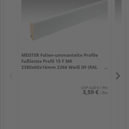
32
MEISTER Folien-ummantelte Profile
Fußleiste Profil 15 F MK
2380x60x16mm 2266 Weiß DF (RAL
9016)
UVP
4,00 €
/ lfm
3,59 €
/ lfm