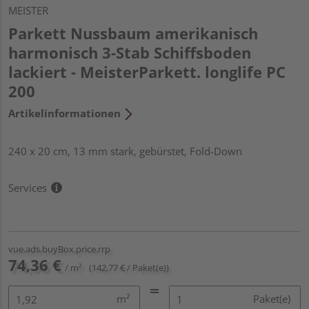
MEISTER
Parkett Nussbaum amerikanisch
harmonisch 3-Stab Schiffsboden
lackiert - MeisterParkett. longlife PC
200
Artikelinformationen
240 x 20 cm, 13 mm stark, gebürstet, Fold-Down
Services
vue.ads.buyBox.price.rrp
74,36 €
/ m²
(142,77 € / Paket(e))
m²
Paket(e)