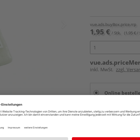
vue.ads.buyBox.price.rrp
1,95 €
/ Stk.
(1,95 € / 
vue.ads.priceMe
inkl. MwSt.
zzgl. Versa
Online bestell
Auf Vorbestellun
vue.ads.priceMerch
Beim Händler 
Auf Vorbestellun
vue.ads.priceMerch