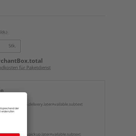
Stk.)
Stk.
rchantBox.total
ndkosten für Paketdienst
en
g:
antBox.option.delivery.laterAvailable.subtext
abholen
g:
antBox.option.pickup.laterAvailable.subtext