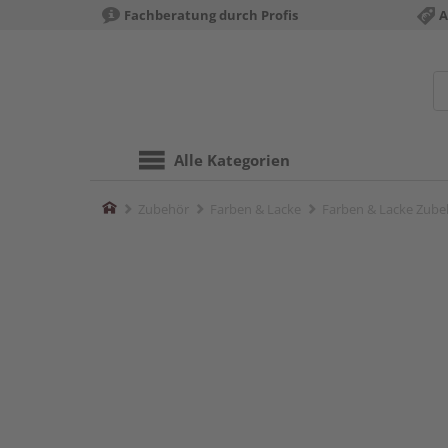
Fachberatung durch Profis
A
Alle Kategorien
Home
Zubehör
Farben & Lacke
Farben & Lacke Zube