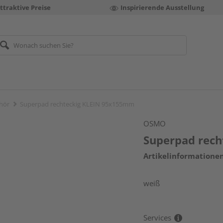
ttraktive Preise
Inspirierende Ausstellung
hör
Superpad rechteckig KLEIN 95x155mm
OSMO
Superpad rec
Artikelinformatione
weiß
Services