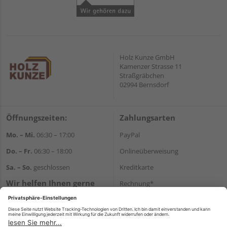
Holz Kunze GmbH
Kamenzer Strasse 11
Straßgräbchen
02994 Bernsdorf
Öffnungszeiten:
Zahlungsarten
Mo. – Mi.
06:30 – 17:00
PayPal
Do. – Fr.
06:30 – 18:00
Onlineüberweisung
Sa. – So.
geschlossen
Kreditkarte
Wir helfen Ihnen gerne
Rechnung*
weiter
*Bonität vorausgesetzt
Tel.:
+49 35723 23123
E-Mail:
info@holz-kunze.de
Versand
Versandkosten