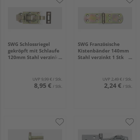
SWG Schlossriegel
SWG Französische
gekröpft mit Schlaufe
Kistenbänder 140mm
120mm Stahl verzinkt
Stahl verzinkt 1 Stk
1 Stk 686 50 45 75
686 42 140 75
UVP
9,99 €
/ Stk.
UVP
2,49 €
/ Stk.
8,95 €
2,24 €
/ Stk.
/ Stk.