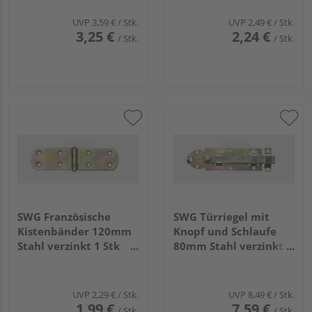
UVP
3,59 €
/ Stk.
UVP
2,49 €
/ Stk.
3,25 €
2,24 €
/ Stk.
/ Stk.
SWG Französische
SWG Türriegel mit
Kistenbänder 120mm
Knopf und Schlaufe
Stahl verzinkt 1 Stk
80mm Stahl verzinkt 1
686 42 120 75
Stk 686 50 30 75
UVP
2,29 €
/ Stk.
UVP
8,49 €
/ Stk.
1,99 €
7,59 €
/ Stk.
/ Stk.