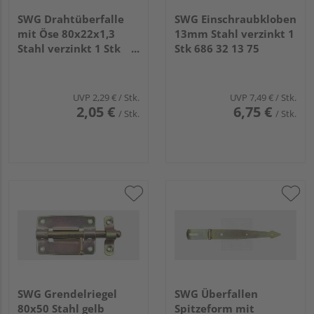
SWG Drahtüberfalle
SWG Einschraubkloben
mit Öse 80x22x1,3
13mm Stahl verzinkt 1
Stahl verzinkt 1 Stk
Stk 686 32 13 75
686 50 5 75
UVP
2,29 €
/ Stk.
UVP
7,49 €
/ Stk.
2,05 €
6,75 €
/ Stk.
/ Stk.
SWG Grendelriegel
SWG Überfallen
80x50 Stahl gelb
Spitzeform mit