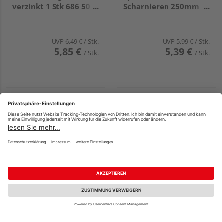
verzinkt 1 Stk 686 50
Scharnieren 250mm
210 75
Stahl verzinkt 1 Stk
686 43 250 75
UVP
6,49 €
/ Stk.
UVP
5,99 €
/ Stk.
5,85 €
5,39 €
/ Stk.
/ Stk.
Unsere Zertifizierungen und Partner