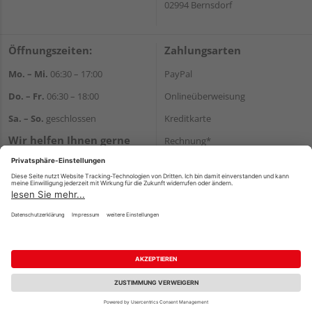
02994 Bernsdorf
Öffnungszeiten:
Zahlungsarten
Mo. – Mi.
06:30 – 17:00
PayPal
Do. – Fr.
06:30 – 18:00
Onlineüberweisung
Sa. – So.
geschlossen
Kreditkarte
Wir helfen Ihnen gerne
Rechnung*
weiter
*Bonität vorausgesetzt
Tel.:
+49 35723 23123
E-Mail:
info@holz-kunze.de
Versand
Versandkosten
Impressum
AGB
Widerruf
Datenschutz
Reservierungsbedingungen
Vertrag widerrufen
©
HolzLand GmbH
Fachberatung