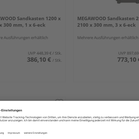
WOOD Sandkasten 1200 x
MEGAWOOD Sandkasten 2
x 300 mm, 1 x 6-eck
2100 x 300 mm, 3 x 6-eck
e Ausführungen erhältlich
Mehrere Ausführungen erhältlich
UVP
448,39 €
/ Stk.
UVP
897,69
386,10 €
773,10 
/ Stk.