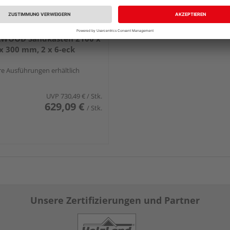
WOOD Sandkasten 2100 x
x 300 mm, 2 x 6-eck
e Ausführungen erhältlich
UVP
730,49 €
/ Stk.
629,09 €
/ Stk.
Unsere Zertifizierungen und Partner