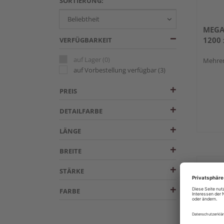
SORTIERUNG:
MEGA
1200 
VERFÜGBARKEIT
auf Lager
(0)
Mehrer
auf Vorbestellung verfügbar
(3)
PREIS
DETAILFARBE
LÄNGE
BREITE
STÄRKE
FARBE