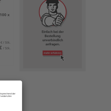
100 x
 €
/ Stk.
€
/ Stk.