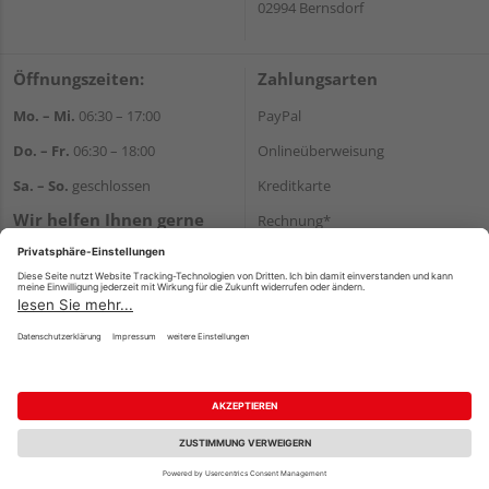
02994 Bernsdorf
Öffnungszeiten:
Zahlungsarten
Mo. – Mi.
06:30 – 17:00
PayPal
Do. – Fr.
06:30 – 18:00
Onlineüberweisung
Sa. – So.
geschlossen
Kreditkarte
Wir helfen Ihnen gerne
Rechnung*
weiter
*Bonität vorausgesetzt
Tel.:
+49 35723 23123
E-Mail:
info@holz-kunze.de
Versand
Versandkosten
Impressum
AGB
Widerruf
Datenschutz
Reservierungsbedingungen
Vertrag widerrufen
©
HolzLand GmbH
Fachberatung