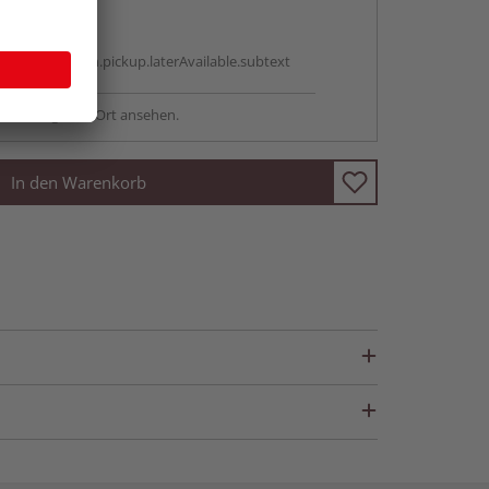
abholen
g:
antBox.option.pickup.laterAvailable.subtext
sstellung - vor Ort ansehen.
In den Warenkorb