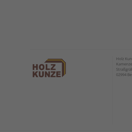
Holz Ku
Kamenzer
Straßgr
02994 Be