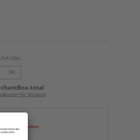
,10 € / Stk.)
Stk.
rchantBox.total
ndkosten für Stückgut
en
icht im Liefergebiet