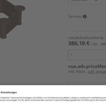
Services
vue.ads.buyBox.price.rrp
386,10 €
/ Stk.
(386
vue.ads.priceMe
inkl. MwSt.
zzgl. Versa
Online bestell
Ihr Standort ist n