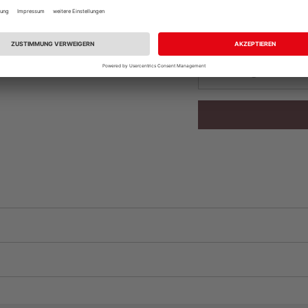
Beim Händler 
Auf Vorbestellun
vue.ads.priceMerch
Verfügbar in der Au