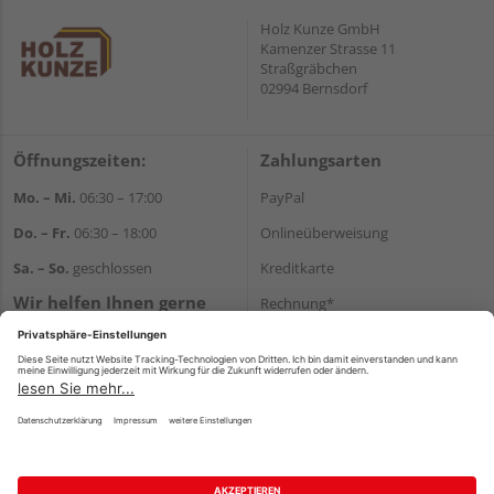
Holz Kunze GmbH
Kamenzer Strasse 11
Straßgräbchen
02994 Bernsdorf
Öffnungszeiten:
Zahlungsarten
Mo. – Mi.
06:30 – 17:00
PayPal
Do. – Fr.
06:30 – 18:00
Onlineüberweisung
Sa. – So.
geschlossen
Kreditkarte
Wir helfen Ihnen gerne
Rechnung*
weiter
*Bonität vorausgesetzt
Tel.:
+49 35723 23123
E-Mail:
info@holz-kunze.de
Versand
Versandkosten
Impressum
AGB
Widerruf
Datenschutz