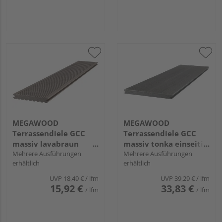
242 mm
mm
MEGAWOOD
MEGAWOOD
Terrassendiele GCC
Terrassendiele GCC
massiv lavabraun
massiv tonka einseitig
einseitig genutet,
Mehrere Ausführungen
glatt, längsseitige Nut,
Mehrere Ausführungen
erhältlich
erhältlich
einseitig geriffelt,
SIGNUM - 21 x 242 mm
längsseitige Nut,
UVP
18,49 €
/ lfm
UVP
39,29 €
/ lfm
CLASSIC - 21 x 145 mm
15,92 €
33,83 €
/ lfm
/ lfm