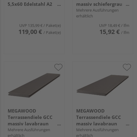
5,5x60 Edelstahl A2
massiv schiefergrau
(500 Stück) - 181 255
einseitig genutet,
Mehrere Ausführungen
erhältlich
60 10
einseitig geriffelt,
längsseitige Nut,
UVP
135,99 €
/ Paket(e)
UVP
18,49 €
/ lfm
CLASSIC - 21 x 145 mm
119,00 €
15,92 €
/ Paket(e)
/ lfm
MEGAWOOD
MEGAWOOD
Terrassendiele GCC
Terrassendiele GCC
massiv lavabraun
massiv lavabraun
einseitig gebürstet,
Mehrere Ausführungen
einseitig gebürstet,
Mehrere Ausführungen
erhältlich
erhältlich
einseitig glatt,
einseitig glatt,