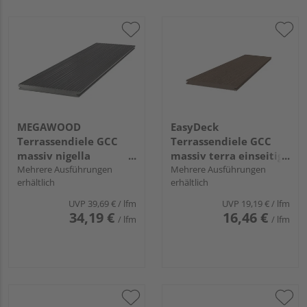
MEGAWOOD
EasyDeck
Terrassendiele GCC
Terrassendiele GCC
massiv nigella
massiv terra einseitig
einseitig individuell
Mehrere Ausführungen
Holzstruktur, einseitig
Mehrere Ausführungen
erhältlich
erhältlich
strukturiert, einseitig
geriffelt, längsseitige
gebürstet, längsseitige
Nut, GLACIER - 16 x 193
UVP
39,69 €
/ lfm
UVP
19,19 €
/ lfm
Nut, DYNUM - 21 x 242
mm
34,19 €
16,46 €
/ lfm
/ lfm
mm