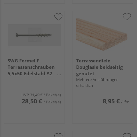
SWG Formel F
Terrassendiele
Terrassenschrauben
Douglasie beidseitig
5,5x50 Edelstahl A2
genutet
(125 Stück) - 181 255
Mehrere Ausführungen
erhältlich
50 15
UVP
31,49 €
/ Paket(e)
28,50 €
8,95 €
/ Paket(e)
/ lfm