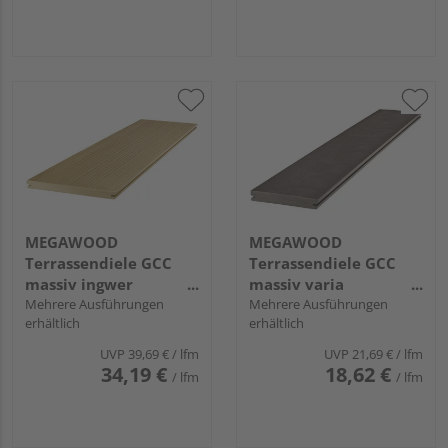
MEGAWOOD
MEGAWOOD
Terrassendiele GCC
Terrassendiele GCC
massiv ingwer
massiv varia
einseitig individuell
Mehrere Ausführungen
schokoschwarz
Mehrere Ausführungen
erhältlich
erhältlich
strukturiert, einseitig
individuell,
gebürstet, längsseitige
längsseitige Nut,
UVP
39,69 €
/ lfm
UVP
21,69 €
/ lfm
Nut, DYNUM - 21 x 242
DELTA - 21 x 145 mm
34,19 €
18,62 €
/ lfm
/ lfm
mm