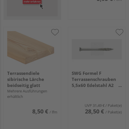
Terrassendiele
SWG Formel F
sibirische Lärche
Terrassenschrauben
beidseitig glatt
5,5x60 Edelstahl A2
Mehrere Ausführungen
(100 Stück) - 181 255
erhältlich
60 15
UVP
31,49 €
/ Paket(e)
8,50 €
28,50 €
/ lfm
/ Paket(e)