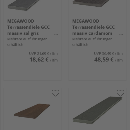
MEGAWOOD
MEGAWOOD
Terrassendiele GCC
Terrassendiele GCC
massiv sel gris
massiv cardamom
individuell,
Mehrere Ausführungen
einseitig individuell
Mehrere Ausführungen
erhältlich
erhältlich
längsseitige Nut,
strukturiert, einseitig
DELTA - 21 x 145 mm
gebürstet, längsseitige
UVP
21,69 €
/ lfm
UVP
56,49 €
/ lfm
Nut, DYNUM - 25 x 293
18,62 €
48,59 €
/ lfm
/ lfm
mm