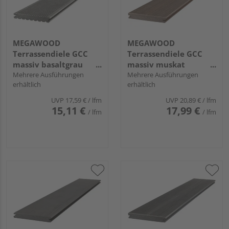
MEGAWOOD
MEGAWOOD
Terrassendiele GCC
Terrassendiele GCC
massiv basaltgrau
massiv muskat
einseitig genutet,
Mehrere Ausführungen
einseitig glatt,
Mehrere Ausführungen
erhältlich
erhältlich
einseitig geriffelt,
längsseitige Nut,
längsseitige Nut,
SIGNUM - 21 x 145 mm
UVP
17,59 €
/ lfm
UVP
20,89 €
/ lfm
CLASSIC - 21 x 145 mm
15,11 €
17,99 €
/ lfm
/ lfm