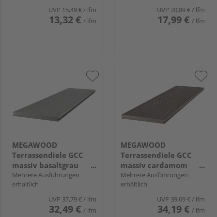
längsseitige Nut,
UVP
15,49 €
/ lfm
UVP
20,89 €
/ lfm
TREND - 16 x 163 mm
13,32 €
17,99 €
/ lfm
/ lfm
MEGAWOOD
MEGAWOOD
Terrassendiele GCC
Terrassendiele GCC
massiv basaltgrau
massiv cardamom
einseitig gebürstet,
Mehrere Ausführungen
einseitig individuell
Mehrere Ausführungen
erhältlich
erhältlich
einseitig glatt,
strukturiert, einseitig
längsseitige Nut,
gebürstet, längsseitige
UVP
37,79 €
/ lfm
UVP
39,69 €
/ lfm
PREMIUM - 21 x 242
Nut, DYNUM - 21 x 242
32,49 €
34,19 €
/ lfm
/ lfm
mm
mm