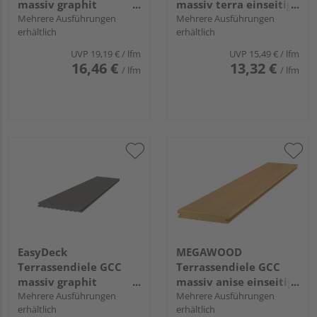
massiv graphit
massiv terra einseitig
einseitig Holzstruktur,
Mehrere Ausführungen
genutet, einseitig
Mehrere Ausführungen
erhältlich
erhältlich
einseitig geriffelt,
geriffelt, längsseitige
längsseitige Nut,
Nut, TREND - 16 x 163
UVP
19,19 €
/ lfm
UVP
15,49 €
/ lfm
GLACIER - 16 x 193 mm
mm
16,46 €
13,32 €
/ lfm
/ lfm
EasyDeck
MEGAWOOD
Terrassendiele GCC
Terrassendiele GCC
massiv graphit
massiv anise einseitig
einseitig genutet,
Mehrere Ausführungen
glatt, längsseitige Nut,
Mehrere Ausführungen
erhältlich
erhältlich
einseitig geriffelt,
SIGNUM - 21 x 145 mm