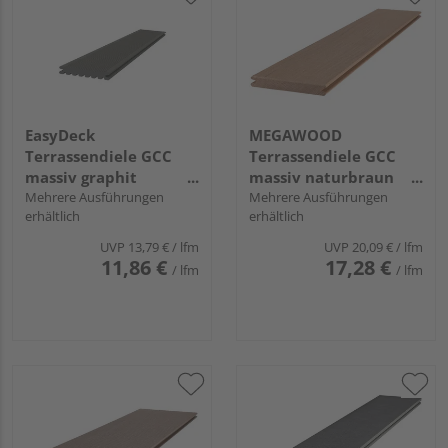
EasyDeck
MEGAWOOD
Terrassendiele GCC
Terrassendiele GCC
massiv graphit
massiv naturbraun
einseitig genutet,
Mehrere Ausführungen
einseitig gebürstet,
Mehrere Ausführungen
erhältlich
erhältlich
einseitig geriffelt,
einseitig glatt,
längsseitige Nut,
längsseitige Nut,
UVP
13,79 €
/ lfm
UVP
20,09 €
/ lfm
TREND - 19 x 130 mm
PREMIUM - 21 x 145
11,86 €
17,28 €
/ lfm
/ lfm
mm