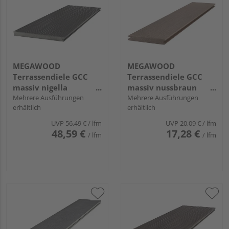
MEGAWOOD
MEGAWOOD
Terrassendiele GCC
Terrassendiele GCC
massiv nigella
massiv nussbraun
einseitig individuell
Mehrere Ausführungen
einseitig gebürstet,
Mehrere Ausführungen
erhältlich
erhältlich
strukturiert, einseitig
einseitig glatt,
gebürstet, längsseitige
längsseitige Nut,
UVP
56,49 €
/ lfm
UVP
20,09 €
/ lfm
Nut, DYNUM - 25 x 293
PREMIUM - 21 x 145
48,59 €
17,28 €
/ lfm
/ lfm
mm
mm