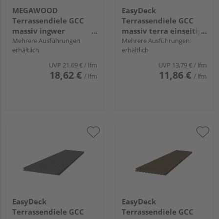
MEGAWOOD
EasyDeck
Terrassendiele GCC
Terrassendiele GCC
massiv ingwer
massiv terra einseitig
individuell,
Mehrere Ausführungen
genutet, einseitig
Mehrere Ausführungen
erhältlich
erhältlich
längsseitige Nut,
geriffelt, längsseitige
DELTA - 21 x 145 mm
Nut, TREND - 19 x 130
UVP
21,69 €
/ lfm
UVP
13,79 €
/ lfm
mm
18,62 €
11,86 €
/ lfm
/ lfm
EasyDeck
EasyDeck
Terrassendiele GCC
Terrassendiele GCC