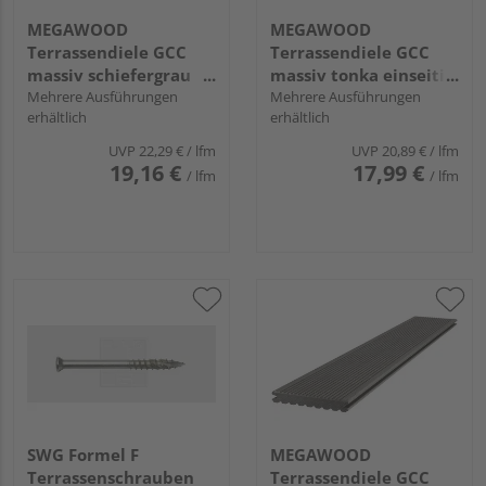
MEGAWOOD
MEGAWOOD
Terrassendiele GCC
Terrassendiele GCC
massiv schiefergrau
massiv tonka einseitig
einseitig gebürstet,
Mehrere Ausführungen
glatt, längsseitige Nut,
Mehrere Ausführungen
erhältlich
erhältlich
einseitig glatt,
SIGNUM - 21 x 145 mm
längsseitige Nut,
UVP
22,29 €
/ lfm
UVP
20,89 €
/ lfm
PREMIUM PLUS - 21 x
19,16 €
17,99 €
/ lfm
/ lfm
145 mm
SWG Formel F
MEGAWOOD
Terrassenschrauben
Terrassendiele GCC