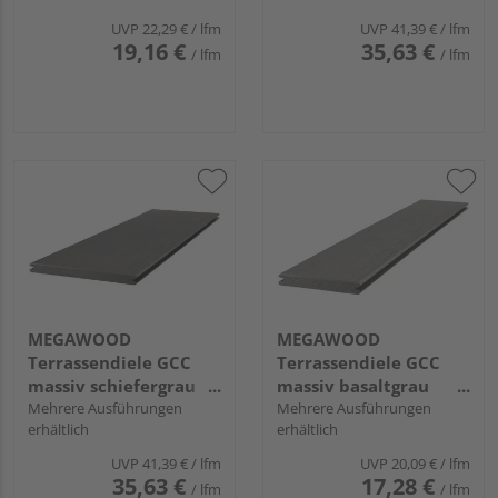
längsseitige Nut,
längsseitige Nut,
UVP
22,29 €
/ lfm
UVP
41,39 €
/ lfm
PREMIUM PLUS - 21 x
PREMIUM PLUS - 21 x
19,16 €
35,63 €
/ lfm
/ lfm
145 mm
242 mm
MEGAWOOD
MEGAWOOD
Terrassendiele GCC
Terrassendiele GCC
massiv schiefergrau
massiv basaltgrau
einseitig gebürstet,
Mehrere Ausführungen
einseitig gebürstet,
Mehrere Ausführungen
erhältlich
erhältlich
einseitig glatt,
einseitig glatt,
längsseitige Nut,
längsseitige Nut,
UVP
41,39 €
/ lfm
UVP
20,09 €
/ lfm
PREMIUM PLUS - 21 x
PREMIUM - 21 x 145
35,63 €
17,28 €
/ lfm
/ lfm