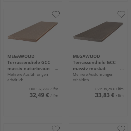
MEGAWOOD
MEGAWOOD
Terrassendiele GCC
Terrassendiele GCC
massiv naturbraun
massiv muskat
einseitig gebürstet,
Mehrere Ausführungen
einseitig glatt,
Mehrere Ausführungen
erhältlich
erhältlich
einseitig glatt,
längsseitige Nut,
längsseitige Nut,
SIGNUM - 21 x 242 mm
UVP
37,79 €
/ lfm
UVP
39,29 €
/ lfm
PREMIUM - 21 x 242
32,49 €
33,83 €
/ lfm
/ lfm
mm