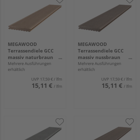
MEGAWOOD
MEGAWOOD
Terrassendiele GCC
Terrassendiele GCC
massiv naturbraun
massiv nussbraun
einseitig genutet,
Mehrere Ausführungen
einseitig genutet,
Mehrere Ausführungen
erhältlich
erhältlich
einseitig geriffelt,
einseitig geriffelt,
längsseitige Nut,
längsseitige Nut,
UVP
17,59 €
/ lfm
UVP
17,59 €
/ lfm
CLASSIC - 21 x 145 mm
CLASSIC - 21 x 145 mm
15,11 €
15,11 €
/ lfm
/ lfm