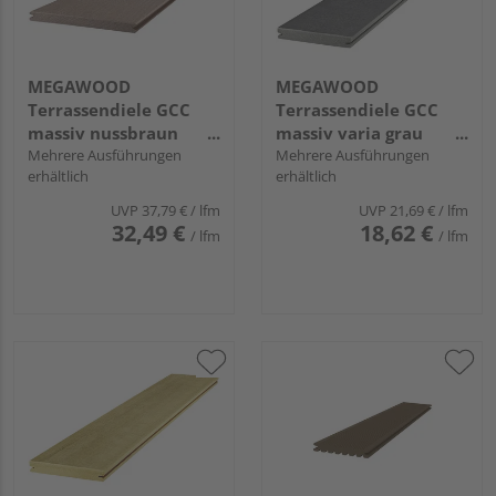
MEGAWOOD
MEGAWOOD
Terrassendiele GCC
Terrassendiele GCC
massiv nussbraun
massiv varia grau
einseitig gebürstet,
Mehrere Ausführungen
individuell,
Mehrere Ausführungen
erhältlich
erhältlich
einseitig glatt,
längsseitige Nut,
längsseitige Nut,
DELTA - 21 x 145 mm
UVP
37,79 €
/ lfm
UVP
21,69 €
/ lfm
PREMIUM - 21 x 242
32,49 €
18,62 €
/ lfm
/ lfm
mm