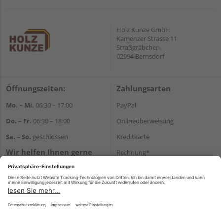
Holz Kunze GmbH
Kamenzer Strasse 11
Straßgräbchen
02994 Bernsdorf
Öffnungszeiten:
Zahlungsarten
Mo. – Mi.
06:30 – 17:00
PayPal
Do. – Fr.
06:30 – 18:00
Onlineüberweisung
Sa. – So.
geschlossen
Kreditkarte
Wir helfen Ihnen gerne
Rechnung*
weiter
*Bonität vorausgesetzt
Tel.:
+49 35723 23123
E-Mail:
info@holz-kunze.de
Versand
Versandkosten