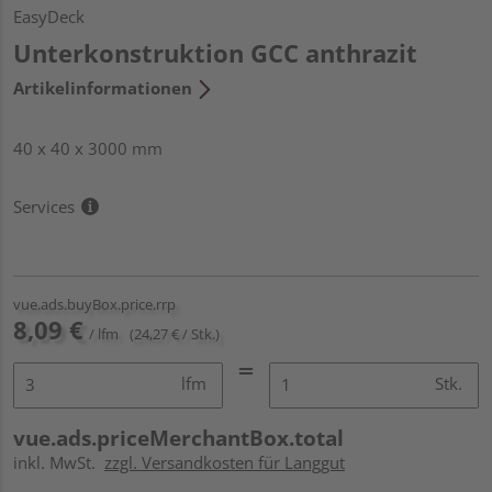
EasyDeck
Unterkonstruktion GCC anthrazit
Artikelinformationen
40 x 40 x 3000 mm
Services
vue.ads.buyBox.price.rrp
8,09 €
/ lfm
(24,27 € / Stk.)
lfm
Stk.
vue.ads.priceMerchantBox.total
inkl. MwSt.
zzgl. Versandkosten für Langgut