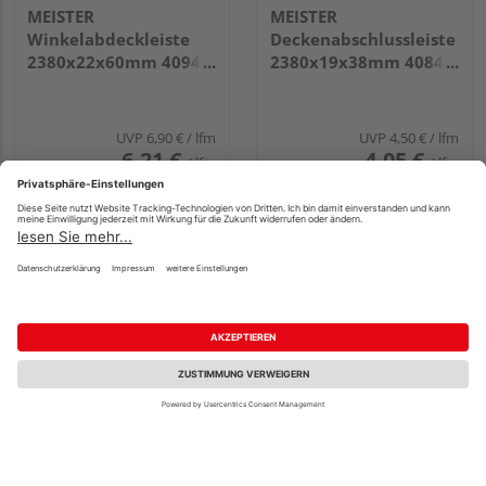
MEISTER
MEISTER
Winkelabdeckleiste
Deckenabschlussleiste
2380x22x60mm 4094
2380x19x38mm 4084
Buche pure
Weiß Hochglanz
UVP
6,90 €
/ lfm
UVP
4,50 €
/ lfm
6,21 €
4,05 €
/ lfm
/ lfm
Fachberatung
MEISTER
MEISTER Winkelleiste
Winkelabdeckleiste
groß 2380x33x3,5mm