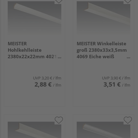
MEISTER
MEISTER Winkelleiste
Hohlkehlleiste
groß 2380x33x3,5mm
2380x22x22mm 4021
4069 Eiche weiß
Streifer silber
deckend
UVP
3,20 €
/ lfm
UVP
3,90 €
/ lfm
2,88 €
3,51 €
/ lfm
/ lfm