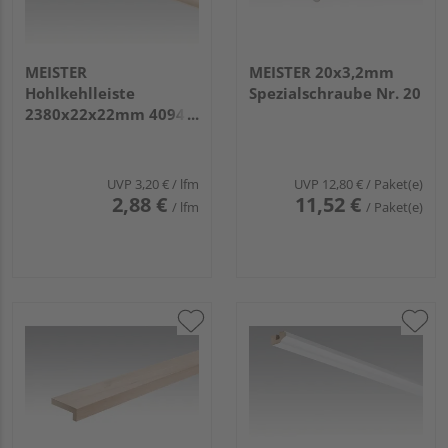
MEISTER
MEISTER 20x3,2mm
Hohlkehlleiste
Spezialschraube Nr. 20
2380x22x22mm 4094
Buche pure
UVP
3,20 €
/ lfm
UVP
12,80 €
/ Paket(e)
2,88 €
11,52 €
/ lfm
/ Paket(e)