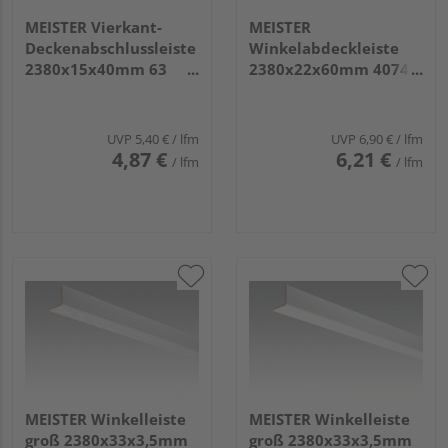
MEISTER Vierkant-
MEISTER
Deckenabschlussleiste
Winkelabdeckleiste
2380x15x40mm 63
2380x22x60mm 4074
Edelstahl DF
Whiteline
UVP
5,40 €
/ lfm
UVP
6,90 €
/ lfm
4,87 €
6,21 €
/ lfm
/ lfm
MEISTER Winkelleiste
MEISTER Winkelleiste
groß 2380x33x3,5mm
groß 2380x33x3,5mm