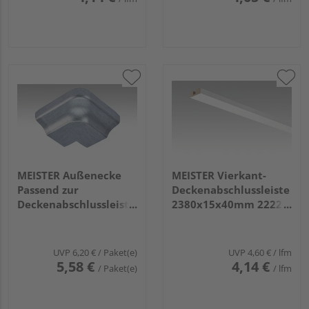
MEISTER Außenecke
MEISTER Vierkant-
Passend zur
Deckenabschlussleiste
Deckenabschlussleiste
2380x15x40mm 2222
2002 Edelstahl 2 Stück
Weiß DF (streichfähig)
UVP
6,20 €
/ Paket(e)
UVP
4,60 €
/ lfm
5,58 €
4,14 €
/ Paket(e)
/ lfm