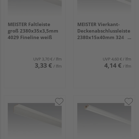
MEISTER Faltleiste
MEISTER Vierkant-
groß 2380x35x3,5mm
Deckenabschlussleiste
4029 Fineline weiß
2380x15x40mm 324
Uni weiß glänzend DF
UVP
3,70 €
/ lfm
UVP
4,60 €
/ lfm
3,33 €
4,14 €
/ lfm
/ lfm