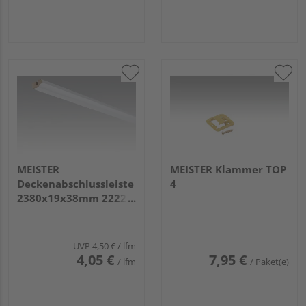
MEISTER
MEISTER Klammer TOP
Deckenabschlussleiste
4
2380x19x38mm 2222
Weiß DF (streichfähig)
UVP
4,50 €
/ lfm
4,05 €
7,95 €
/ lfm
/ Paket(e)