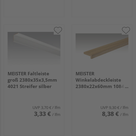
MEISTER Faltleiste
MEISTER
groß 2380x35x3,5mm
Winkelabdeckleiste
4021 Streifer silber
2380x22x60mm 1084
Eiche Nature
UVP
3,70 €
/ lfm
UVP
9,30 €
/ lfm
3,33 €
8,38 €
/ lfm
/ lfm