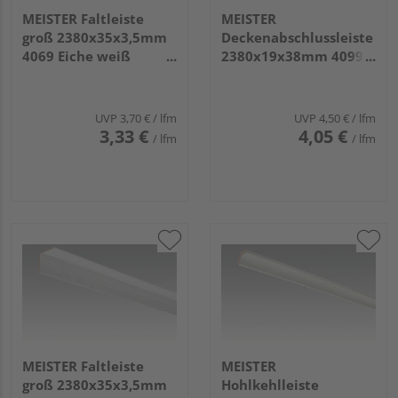
MEISTER Faltleiste
MEISTER
groß 2380x35x3,5mm
Deckenabschlussleiste
4069 Eiche weiß
2380x19x38mm 4099
deckend
Pinie arcticweiß
UVP
3,70 €
/ lfm
UVP
4,50 €
/ lfm
3,33 €
4,05 €
/ lfm
/ lfm
MEISTER Faltleiste
MEISTER
groß 2380x35x3,5mm
Hohlkehlleiste