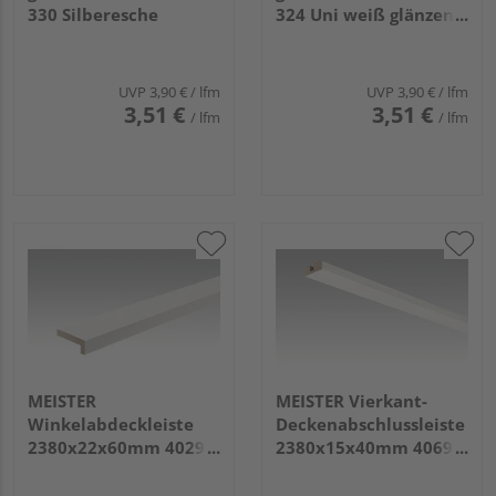
330 Silberesche
324 Uni weiß glänzend
DF
UVP
3,90 €
/ lfm
UVP
3,90 €
/ lfm
3,51 €
3,51 €
/ lfm
/ lfm
MEISTER
MEISTER Vierkant-
Winkelabdeckleiste
Deckenabschlussleiste
2380x22x60mm 4029
2380x15x40mm 4069
Fineline weiß
Eiche weiß deckend