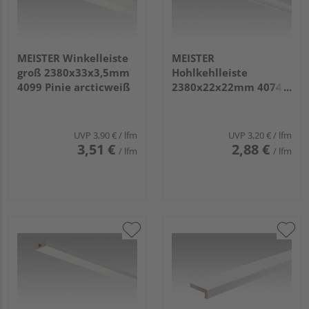
MEISTER Winkelleiste
MEISTER
groß 2380x33x3,5mm
Hohlkehlleiste
4099 Pinie arcticweiß
2380x22x22mm 4074
Whiteline
UVP
3,90 €
/ lfm
UVP
3,20 €
/ lfm
3,51 €
2,88 €
/ lfm
/ lfm