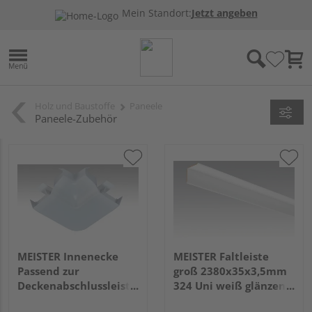
Mein Standort:
Jetzt angeben
Holz und Baustoffe
Paneele
Paneele-Zubehör
MEISTER Innenecke
MEISTER Faltleiste
Passend zur
groß 2380x35x3,5mm
Deckenabschlussleiste
324 Uni weiß glänzend
2001 Weiß 4 Stück
DF