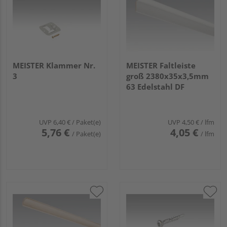
MEISTER Klammer Nr.
MEISTER Faltleiste
3
groß 2380x35x3,5mm
63 Edelstahl DF
UVP
6,40 €
/ Paket(e)
UVP
4,50 €
/ lfm
5,76 €
4,05 €
/ Paket(e)
/ lfm