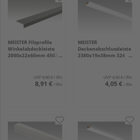
MEISTER Filzprofile
MEISTER
Winkelabdeckleiste
Deckenabschlussleiste
2000x22x60mm 4502
2380x19x38mm 324
Filz basaltgrau
Uni weiß glänzend DF
UVP
9,90 €
/ lfm
UVP
4,50 €
/ lfm
8,91 €
4,05 €
/ lfm
/ lfm