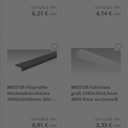
UVP
6,90 €
/ lfm
UVP
4,60 €
/ lfm
6,21 €
4,14 €
/ lfm
/ lfm
MEISTER Filzprofile
MEISTER Faltleiste
Winkelabdeckleiste
groß 2380x35x3,5mm
2000x22x60mm 4504
4099 Pinie arcticweiß
Filz schiefergrau
UVP
9,90 €
/ lfm
UVP
3,70 €
/ lfm
8,91 €
3,33 €
/ lfm
/ lfm