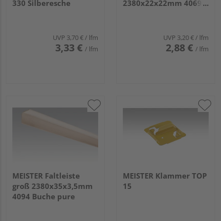
330 Silberesche
2380x22x22mm 4069
Eiche weiß deckend
UVP
3,70 €
/ lfm
UVP
3,20 €
/ lfm
3,33 €
2,88 €
/ lfm
/ lfm
MEISTER Faltleiste
MEISTER Klammer TOP
groß 2380x35x3,5mm
15
4094 Buche pure