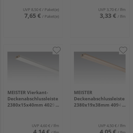
UVP
8,50 €
/ Paket(e)
UVP
3,70 €
/ lfm
7,65 €
3,33 €
/ Paket(e)
/ lfm
MEISTER Vierkant-
MEISTER
Deckenabschlussleiste
Deckenabschlussleiste
2380x15x40mm 4029
2380x19x38mm 4094
Fineline weiß
Buche pure
UVP
4,60 €
/ lfm
UVP
4,50 €
/ lfm
4,14 €
4,05 €
/ lfm
/ lfm