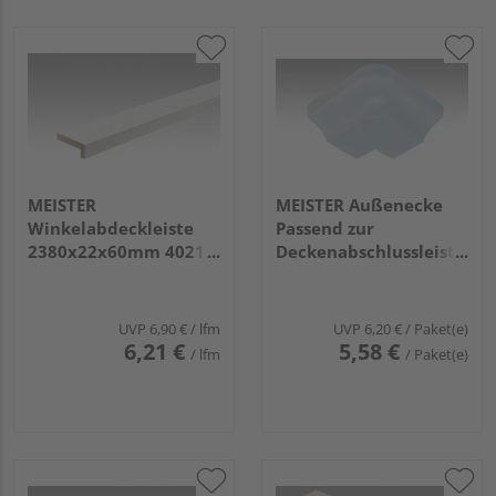
MEISTER
MEISTER Außenecke
Winkelabdeckleiste
Passend zur
2380x22x60mm 4021
Deckenabschlussleiste
Streifer silber
2001 Weiß 2 Stück
UVP
6,90 €
/ lfm
UVP
6,20 €
/ Paket(e)
6,21 €
5,58 €
/ lfm
/ Paket(e)