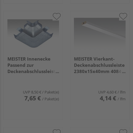
MEISTER Innenecke
MEISTER Vierkant-
Passend zur
Deckenabschlussleiste
Deckenabschlussleiste
2380x15x40mm 4084
2002 Edelstahl 4 Stück
Weiß Hochglanz
UVP
8,50 €
/ Paket(e)
UVP
4,60 €
/ lfm
7,65 €
4,14 €
/ Paket(e)
/ lfm