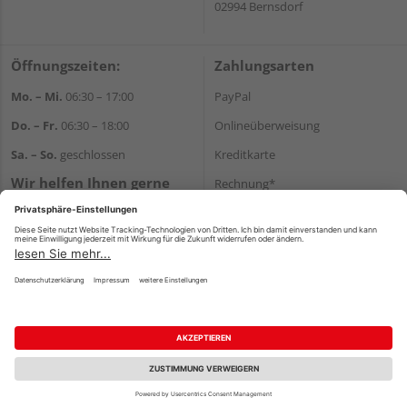
02994 Bernsdorf
Öffnungszeiten:
Zahlungsarten
Mo. – Mi.
06:30 – 17:00
PayPal
Do. – Fr.
06:30 – 18:00
Onlineüberweisung
Sa. – So.
geschlossen
Kreditkarte
Wir helfen Ihnen gerne
Rechnung*
weiter
*Bonität vorausgesetzt
Tel.:
+49 35723 23123
E-Mail:
info@holz-kunze.de
Versand
Versandkosten
Impressum
AGB
Widerruf
Datenschutz
Reservierungsbedingungen
Vertrag widerrufen
©
HolzLand GmbH
Fachberatung